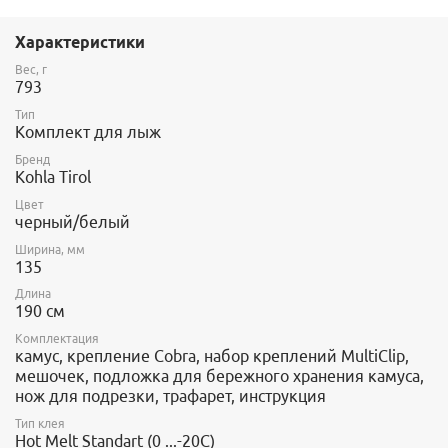
Указанная длина 190см - это МАКСИМАЛЬНАЯ ДЛИНА лыж, на
которые может быть установлен данный комплект камусов.
Характеристики
Артикул: 1481-19-13A
Вес, г
793
Тип
Комплект для лыж
Бренд
Kohla Tirol
Цвет
черный/белый
Ширина, мм
135
Длина
190 см
Комплектация
камус, крепление Cobra, набор креплений MultiClip,
мешочек, подложка для бережного хранения камуса,
нож для подрезки, трафарет, инструкция
Тип клея
Hot Melt Standart (0 ...-20C)