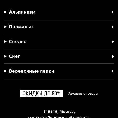
Альпинизм
Промальп
Спелео
Снег
Веревочные парки
СКИДКИ ДО 50%
Архивные товары
119619, Москва,
магазин «Ледниковый период»