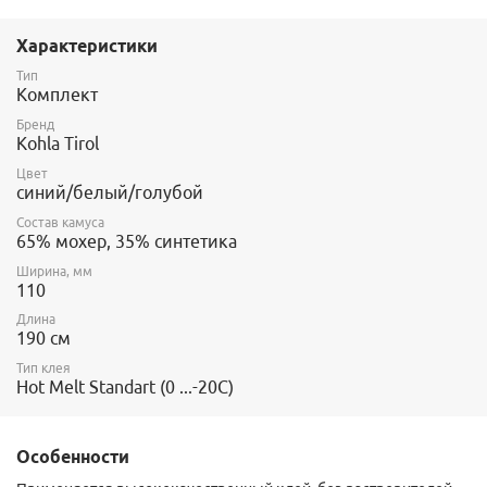
которые может быть установлен данный комплект камусов.
Артикул Cobra Twin: 1477-19-3
Характеристики
Тип
Комплект
Бренд
Kohla Tirol
Цвет
синий/белый/голубой
Состав камуса
65% мохер, 35% синтетика
Ширина, мм
110
Длина
190 см
Тип клея
Hot Melt Standart (0 ...-20C)
Особенности