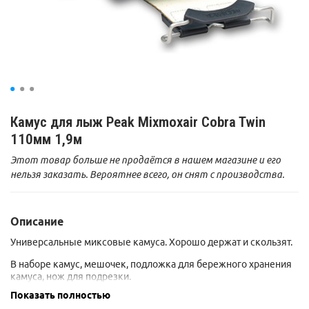
Камус для лыж Peak Mixmoxair Cobra Twin
110мм 1,9м
Этот товар больше не продаётся в нашем магазине и его
нельзя заказать. Вероятнее всего, он снят с производства.
Описание
Универсальные миксовые камуса. Хорошо держат и скользят.
В наборе камус, мешочек, подложка для бережного хранения
камуса, нож для подрезки.
Показать полностью
Указанная длина 190см - это МАКСИМАЛЬНАЯ ДЛИНА лыж, на