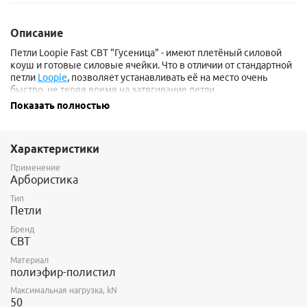
Описание
Петли Loopie Fast CBT "Гусеница" - имеют плетёный силовой
коуш и готовые силовые ячейки. Что в отличии от стандартной
петли
Loopie
, позволяет устанавливать её на место очень
быстро, не теряя время на затягивание петли.
Показать полностью
Плетёный силовой коуш по размерам подогнан под
возможность установки АрбоКольца СВТ. Так, что бы кольцо
вставало плотно и не могло самостоятельно освободится из
Характеристики
коуша.
Применение
Цифра в названии - это длина готовых силовых ячеек, в
Арбористика
миллиметрах.
Тип
Гусеницы СВТ выпускаются в трех модификациях:​
Петли
Гусеница 100
Бренд
СВТ
- размер готовой силовой ячейки 10 см;
Материал
- максимальный диаметр ствола дерева 70 см;
полиэфир-полистил
Максимальная нагрузка, kN
- 16 готовых силовых ячеек;
50