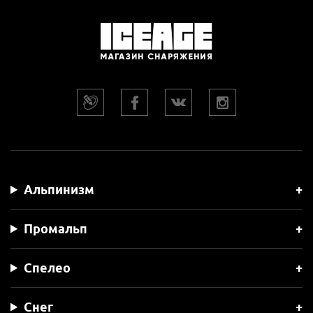
​- плетёный силовой коуш с вписанным диаметром 7 см. Готов
для самостоятельной установки Арбокольца Max (maxima);
- в готовые силовые ячейки проходят малый, средний и
большой такелажные блок-ролики, применяемые в
Арбористике.
WLL – максимальная рабочая нагрузка - Loopie Fast = 50kH.
Альпинизм
Промальп
Спелео
Снег