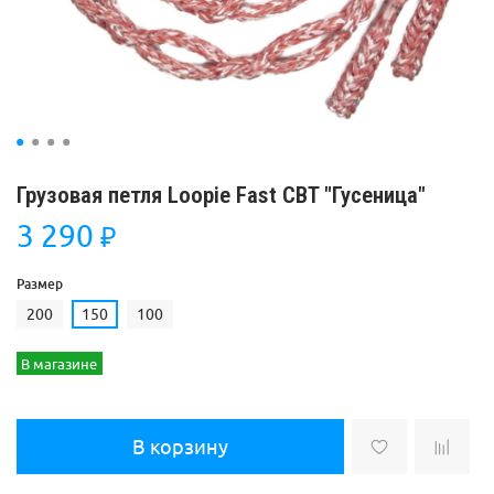
Грузовая петля Loopie Fast CBT "Гусеница"
3 290
₽
Размер
200
150
100
В магазине
В корзину