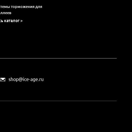
стемы торможения для
оллеев
сь каталог >
shop@ice-age.ru