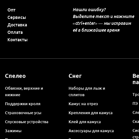
Нашли ошибку?
Опт
Выделите текст и нажмите
Сервисы
«ctrl+enter» — мы исправим
Доставка
её в ближайшее время
Оплата
Контакты
Спелео
Снег
В
п
Обвязки, верхние и
Наборы для лыж и
Тро
нижние
сплитов
ПЭ
Поддержки кроля
Камус на отрез
Сл
Страховочные усы
Крепления для камуса
Ск
Спусковые устройства
Клей для камуса
Си
Зажимы
Аксессуары для камуса
ст