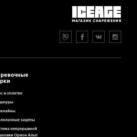
еревочные
арки
с в оплетке
 шнуры
еклайны
алолазные зацепы
стема непрерывной
раховки Орион Альп