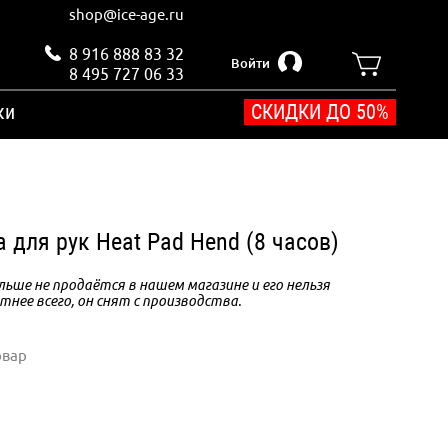
shop@ice-age.ru
8 916 888 83 32
Войти
8 495 727 06 33
ки
СКИДКИ ДО 50%
ка для рук Heat Pad Hend (8 часов)
ьше не продаётся в нашем магазине и его нельзя
тнее всего, он снят с производства.
овар