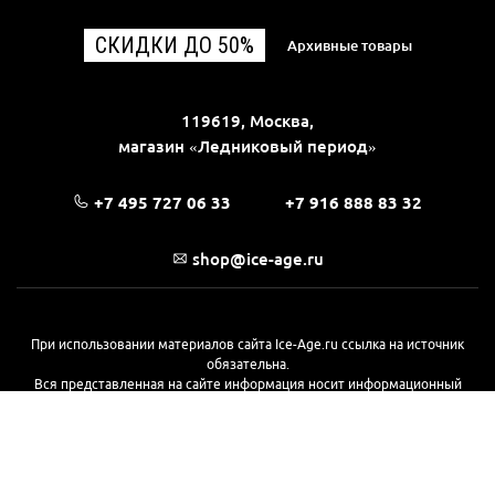
СКИДКИ ДО 50%
Архивные товары
119619, Москва,
магазин «Ледниковый период»
+7 495 727 06 33
+7 916 888 83 32
shop@ice-age.ru
При использовании материалов сайта Ice-Age.ru ссылка на источник
обязательна.
Вся представленная на сайте информация носит информационный
характер и не является публичной офертой, определяемой
положениями Статьи 437(2) Гражданского кодекса РФ. Ознакомиться с
полной версией публичной оферты можно
на этой странице
© 2017—2026, «Ледниковый период»