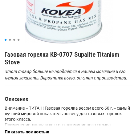
Газовая горелка KB-0707 Supalite Titanium
Stove
Этот товар больше не продаётся в нашем магазине и его
нельзя заказать. Вероятнее всего, он снят с производства.
Описание
Внимание – ТИТАН! Газовая горелка весом всего 60 г. – самый
лучший мировой показатель по весу для газовых горелок
этого класса.
Применение титана и легкого алюминиевого сплава
обеспечивает газовой горелке легкость, высокую надежность
Показать полностью
и антикоррозионные свойства.