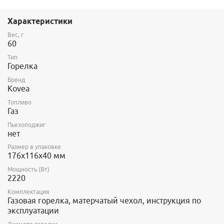
Горелка работает от баллона резьбового стандарта, но
возможно и подсоединение к цанговому баллону при помощи
Характеристики
адаптера со шлангом Cobra.
Вес, г
60
Тип
Горелка
Бренд
Kovea
Топливо
Газ
Пьезоподжиг
нет
Размер в упаковке
176х116х40 мм
Мощность (Вт)
2220
Комплектация
Газовая горелка, матерчатый чехол, инструкция по
эксплуатации