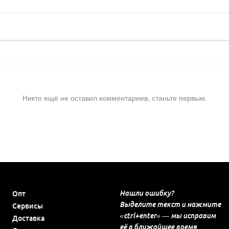
Никто ещё не оставил комментариев, станьте первым.
Нашли ошибку?
Опт
Выделите текст и нажмите
Сервисы
«ctrl+enter» — мы исправим
Доставка
её в ближайшее время