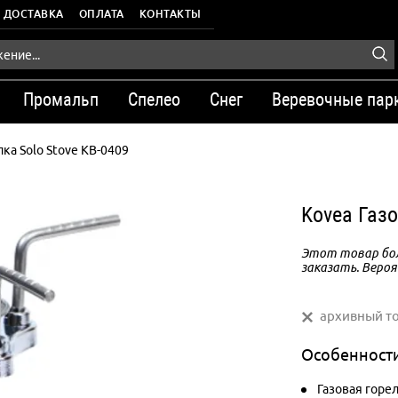
ДОСТАВКА
ОПЛАТА
КОНТАКТЫ
Промальп
Спелео
Снег
Веревочные пар
лка Solo Stove KB-0409
Kovea Газо
Этот товар бол
заказать. Вероя
архивный т
Особенност
Газовая горел