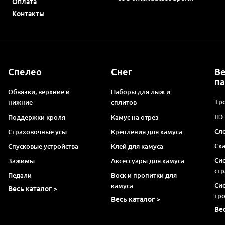
Оплата
Контакты
Спелео
Снег
В
п
Обвязки, верхние и
Наборы для лыж и
Тро
нижние
сплитов
ПЭ
Поддержки кроля
Камус на отрез
Сл
Страховочные усы
Крепления для камуса
Ск
Спусковые устройства
Клей для камуса
Си
Зажимы
Аксессуары для камуса
ст
Педали
Воск и пропитки для
Си
камуса
Весь каталог >
тр
Весь каталог >
Ве