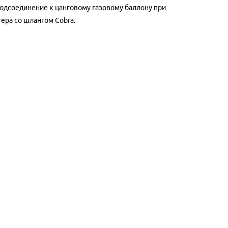
одсоединение к цанговому газовому баллону при
ера со шлангом Cobra.