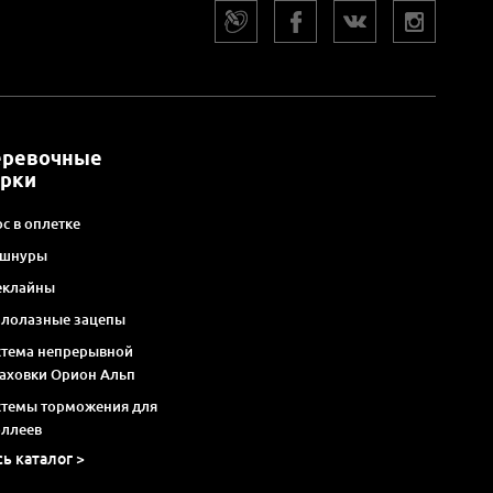
еревочные
арки
с в оплетке
 шнуры
еклайны
алолазные зацепы
стема непрерывной
раховки Орион Альп
стемы торможения для
оллеев
сь каталог >