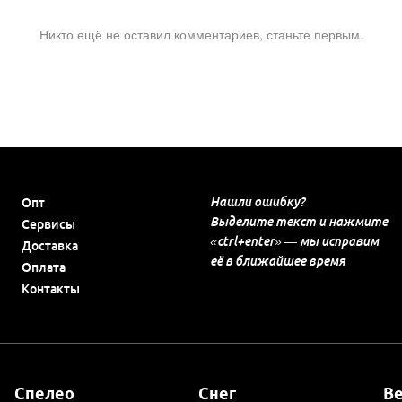
Никто ещё не оставил комментариев, станьте первым.
Нашли ошибку?
Опт
Выделите текст и нажмите
Сервисы
«ctrl+enter» — мы исправим
Доставка
её в ближайшее время
Оплата
Контакты
Спелео
Снег
В