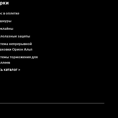
арки
с в оплетке
 шнуры
еклайны
алолазные зацепы
стема непрерывной
раховки Орион Альп
стемы торможения для
оллеев
сь каталог >