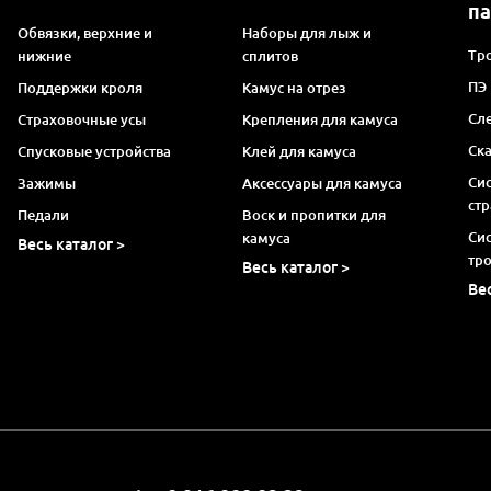
п
Обвязки, верхние и
Наборы для лыж и
Тро
нижние
сплитов
ПЭ
Поддержки кроля
Камус на отрез
Сл
Страховочные усы
Крепления для камуса
Ск
Спусковые устройства
Клей для камуса
Си
Зажимы
Аксессуары для камуса
ст
Педали
Воск и пропитки для
Си
камуса
Весь каталог >
тр
Весь каталог >
Ве