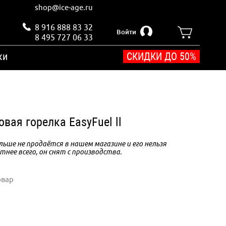
shop@ice-age.ru
8 916 888 83 32
Войти
8 495 727 06 33
ки
СКИДКИ ДО 50%
овая горелка EasyFuel ll
ьше не продаётся в нашем магазине и его нельзя
тнее всего, он снят с производства.
овар