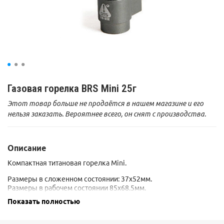
Газовая горелка BRS Mini 25г
Этот товар больше не продаётся в нашем магазине и его
нельзя заказать. Вероятнее всего, он снят с производства.
Описание
Компактная титановая горелка Mini.
Размеры в сложенном состоянии: 37х52мм.
Размеры в рабочем состоянии 85х68.5мм.
Показать полностью
- Топливо: Бутан
- Расход газа: 140 г / час
- Материал: титановый сплав