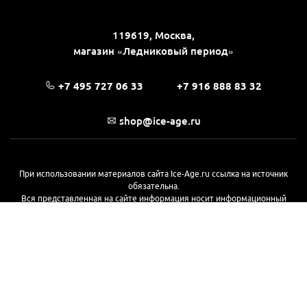
119619, Москва,
магазин «Ледниковый период»
+7 495 727 06 33
+7 916 888 83 32
shop@ice-age.ru
При использовании материалов сайта Ice-Age.ru ссылка на источник
обязательна.
Вся представленная на сайте информация носит информационный
характер и не является публичной офертой, определяемой
положениями Статьи 437(2) Гражданского кодекса РФ. Ознакомиться с
полной версией публичной оферты можно
на этой странице
© 2017—2026, «Ледниковый период»