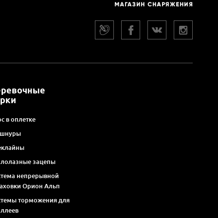
еревочные
арки
с в оплетке
 шнуры
еклайны
алолазные зацепы
стема непрерывной
раховки Орион Альп
стемы торможения для
оллеев