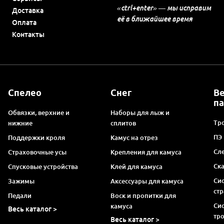
«ctrl+enter» — мы исправим
Доставка
её в ближайшее время
Оплата
Контакты
Спелео
Снег
В
п
Обвязки, верхние и
Наборы для лыж и
Тро
нижние
сплитов
ПЭ
Поддержки кроля
Камус на отрез
Сл
Страховочные усы
Крепления для камуса
Ск
Спусковые устройства
Клей для камуса
Си
Зажимы
Аксессуары для камуса
ст
Педали
Воск и пропитки для
Си
камуса
Весь каталог >
тр
Весь каталог >