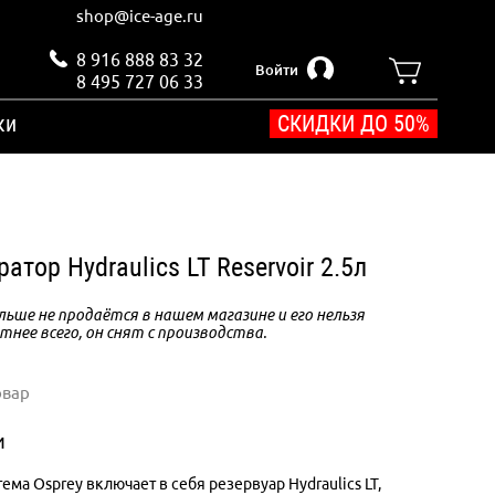
shop@ice-age.ru
8 916 888 83 32
Войти
8 495 727 06 33
ки
СКИДКИ ДО 50%
ратор Hydraulics LT Reservoir 2.5л
ьше не продаётся в нашем магазине и его нельзя
тнее всего, он снят с производства.
овар
и
ема Osprey включает в себя резервуар Hydraulics LT,