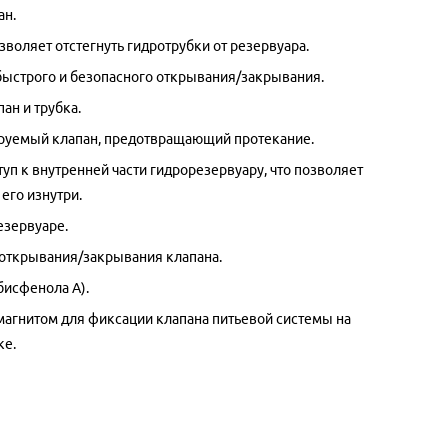
ан.
зволяет отстегнуть гидротрубки от резервуара.
ыстрого и безопасного открывания/закрывания.
ан и трубка.
руемый клапан, предотвращающий протекание.
уп к внутренней части гидрорезервуару, что позволяет
 его изнутри.
езервуаре.
 открывания/закрывания клапана.
бисфенола А).
магнитом для фиксации клапана питьевой системы на
ке.