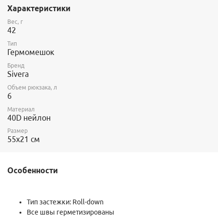
40D нейлона, имеющего внутреннее полиуретановое и
Характеристики
внешнее силиконовое покрытие для обеспечения высокого
уровня водонепроницаемости.
Вес, г
42
Тип
Гермомешок
Бренд
Sivera
Объем рюкзака, л
6
Материал
40D нейлон
Размер
55х21 см
Особенности
Тип застежки: Roll-down
Все швы герметизированы