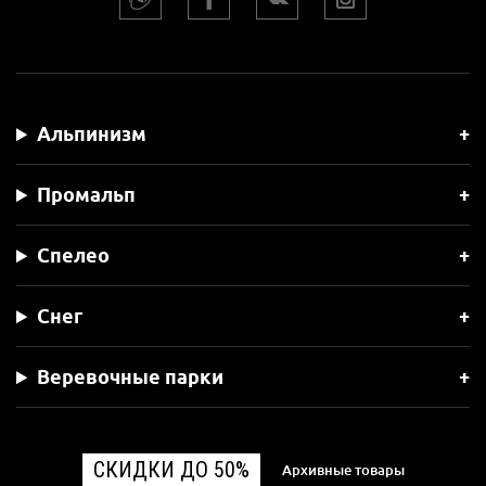
Альпинизм
Промальп
Спелео