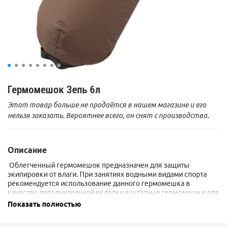
Гермомешок Зепь 6л
Этот товар больше не продаётся в нашем магазине и его
нельзя заказать. Вероятнее всего, он снят с производства.
Описание
Облегченный гермомешок предназначен для защиты
экипировки от влаги. При занятиях водными видами спорта
рекомендуется использование данного гермомешка в
качестве дополнительной вкладки в штатные гермомешки для
защиты наиболее важных вещей. Отличается чрезвычайно
Показать полностью
малым весом в сочетании с высокой функциональностью.
Гемомешок выполнен из легкого, но удивительно прочного