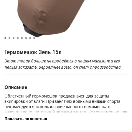
Гермомешок Зепь 15л
Этот товар больше не продаётся в нашем магазине и его
нельзя заказать. Вероятнее всего, он снят с производства.
Описание
Облегченный гермомешок предназначен для защиты
экипировки от влаги. При занятиях водными видами спорта
рекомендуется использование данного гермомешка в
качестве дополнительной вкладки в штатные гермомешки для
защиты наиболее важных вещей. Отличается чрезвычайно
Показать полностью
малым весом в сочетании с высокой функциональностью.
Гемомешок выполнен из легкого, но удивительно прочного