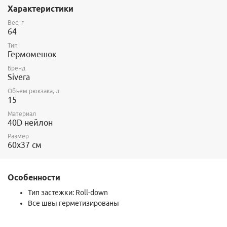
40D нейлона, имеющего внутреннее полиуретановое и
Характеристики
внешнее силиконовое покрытие для обеспечения высокого
уровня водонепроницаемости.
Вес, г
64
Тип
Гермомешок
Бренд
Sivera
Объем рюкзака, л
15
Материал
40D нейлон
Размер
60х37 см
Особенности
Тип застежки: Roll-down
Все швы герметизированы