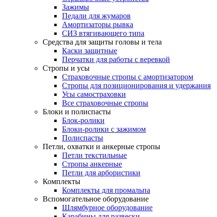
Зажимы
Педали для жумаров
Амортизаторы рывка
СИЗ втягивающего типа
Средства для защиты головы и тела
Каски защитные
Перчатки для работы с веревкой
Стропы и усы
Страховочные стропы с амортизатором
Стропы для позиционирования и удержания
Усы самостраховки
Все страховочные стропы
Блоки и полиспасты
Блок-ролики
Блоки-ролики с зажимом
Полиспасты
Петли, охватки и анкерные стропы
Петли текстильные
Стропы анкерные
Петли для арбористики
Комплекты
Комплекты для промальпа
Вспомогательное оборудование
Шлямбурное оборудование
Карабины для развески