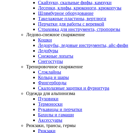
Скайхуки, скальные фифы, камхуки
Лесенки, клифы, крюконоги, крюкопузы
Шлямбурное оборудование
Такелажные пластины, вертлюги
Перчатки для работы с веревкой
Страховка для инструмента, стропорезы
Ледово-снежное снаряжение
Кошки
Ледорубы, ледовые инструменты, айс-фифи
Ледобуры
Снежные лопаты
Снегоступы
Тренировочное снаряжение
Слэклайны
Кольца и шары
Фингерборды
Скалолазные зацепки и фурнитура
Одежда для альпинизма
Пуховики
Термоноски
Рукавицы и перчатки
Бахилы и гамаши
Аксессуары
Рюкзаки, трансы, гермы
Рюкзаки