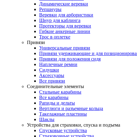
Динамические веревки
Репшнуры
Веревки для арбористики
Шнур для каблинга
Протекторы для веревки
Гибкие анкерные линии
Трос в оплетке
Привязи
Универсальные привязи
Привязи удерживающие и для позиционирова
Привязи для положения сидя
Наплечные ремни
Сидушки
Аксессуары
Все привязи
Соединительные элементы
Стальные карабины
Все карабины
Рапиды и дельты
Вертлюги и разъемные кольца
Такелажные пластины
Шаклы
Устройства для страховки, спуска и подъема
Спусковые устройства
Страховочные устройства