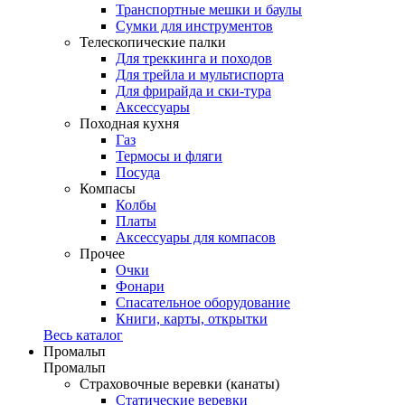
Транспортные мешки и баулы
Сумки для инструментов
Телескопические палки
Для треккинга и походов
Для трейла и мультиспорта
Для фрирайда и ски-тура
Аксессуары
Походная кухня
Газ
Термосы и фляги
Посуда
Компасы
Колбы
Платы
Аксессуары для компасов
Прочее
Очки
Фонари
Спасательное оборудование
Книги, карты, открытки
Весь каталог
Промальп
Промальп
Страховочные веревки (канаты)
Статические веревки