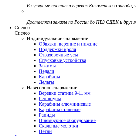
Регулярные поставки веревок Коломенского завода, э
Доставляем заказы по России до ПВЗ СДЕК и друг
Спелео
Спелео
Индивидуальное снаряжение
Обвязки, верхние и нижние
Поддержки кроля
Страховочные усы
Спусковые устройства
Зажимы
Педали
Карабины
Дельты
Навесочное снаряжение
Веревки статика 9-11 мм
Репшнуры
Карабины алюминиевые
Карабины стальные
Рапиды
Шлямбурное оборудование
Скальные молотки
Петли