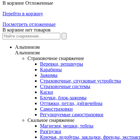
В корзине
Отложенные
Перейти в корзину
Посмотреть отложенные
В корзине нет товаров
Альпинизм
Альпинизм
Страховочное снаряжение
Веревки, репшнуры
Карабины
Зажимы
Страховочные, спусковые устройства
Страховочные системы
Каски
Блочки, блок-зажимы
Оттяжки, петли, дэйзичейны
Самостраховки
Регулируемые самостраховки
Скальное снаряжение
Магнезия, мешки, тейпы
Разгрузки
Крючья, ледобуры, закладки, френды, экстрак