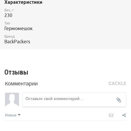
Характеристики
* Размер: 21х53 см.
Материал: 30D Cordura
Вес, г
230
Объем: 13 л
Тип
Гермомешок
Бренд
BackPackers
Отзывы
Комментарии
Новые