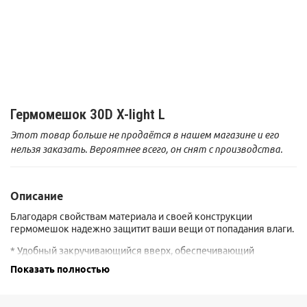
Гермомешок 30D X-light L
Этот товар больше не продаётся в нашем магазине и его
нельзя заказать. Вероятнее всего, он снят с производства.
Описание
Благодаря свойствам материала и своей конструкции
гермомешок надежно защитит ваши вещи от попадания влаги.
* Удобный закручивающийся вверх, обеспечивающий
герметичность
Показать полностью
* Воздушный клапан для выпуска из мешка воздуха и
уменьшения объёма
* Цилиндрическая форма