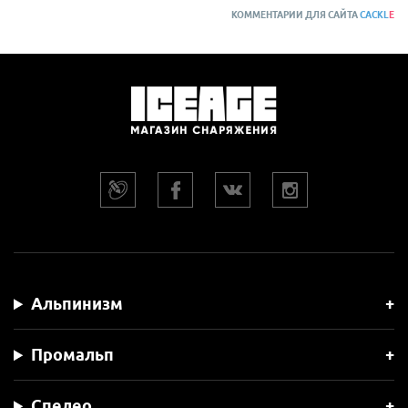
КОММЕНТАРИИ ДЛЯ САЙТА
CACKL
E
Альпинизм
Промальп
Спелео