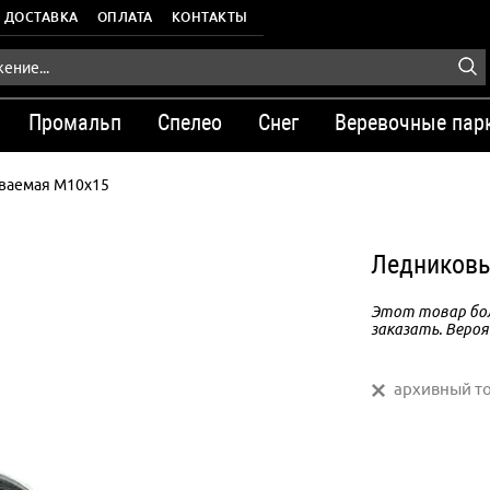
ДОСТАВКА
ОПЛАТА
КОНТАКТЫ
Промальп
Спелео
Снег
Веревочные пар
иваемая M10х15
Ледниковы
Этот товар бол
заказать. Вероя
архивный т