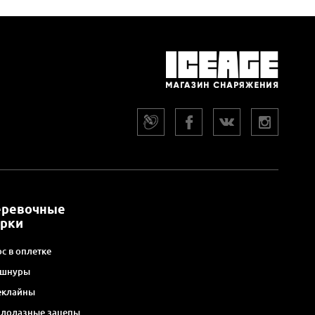
еревочные
арки
с в оплетке
 шнуры
еклайны
алолазные зацепы