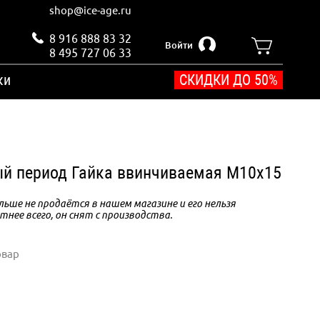
shop@ice-age.ru
8 916 888 83 32
Войти
8 495 727 06 33
ки
СКИДКИ ДО 50%
й период Гайка ввинчиваемая M10х15
ьше не продаётся в нашем магазине и его нельзя
тнее всего, он снят с производства.
овар