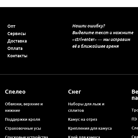
Нашли ошибку?
Опт
Выделите текст и нажмите
Сервисы
«ctrl+enter» — мы исправим
Доставка
её в ближайшее время
Оплата
Контакты
Спелео
Снег
В
п
Обвязки, верхние и
Наборы для лыж и
Тро
нижние
сплитов
ПЭ
Поддержки кроля
Камус на отрез
Сл
Страховочные усы
Крепления для камуса
Ск
Спусковые устройства
Клей для камуса