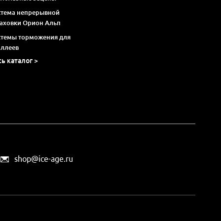
стема непрерывной
раховки Орион Альп
стемы торможения для
оллеев
сь каталог >
shop@ice-age.ru