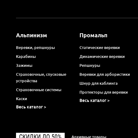
Альпинизм
Промальп
Веревки, репшнуры
Статические веревки
Карабины
Динамические веревки
Зажимы
Репшнуры
Страховочные, спусковые
Веревки для арбористики
устройства
Шнур для каблинга
Страховочные системы
Протекторы для веревки
Каски
Весь каталог >
Весь каталог >
СКИДКИ ДО 50%
Архивные товары