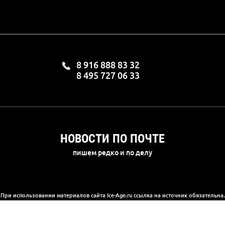
8 916 888 83 32
8 495 727 06 33
НОВОСТИ ПО ПОЧТЕ
пишем редко и по делу
При использовании материалов сайта Ice-Age.ru ссылка на источник обязательна.
а сайте информация носит информационный характер и не является публичной 
(2) Гражданского кодекса РФ. Ознакомиться с полной версией публичной офер