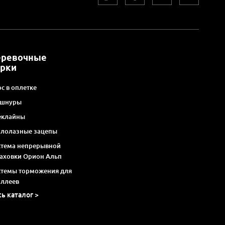
еревочные
арки
с в оплетке
 шнуры
еклайны
алолазные зацепы
стема непрерывной
раховки Орион Альп
стемы торможения для
оллеев
сь каталог >