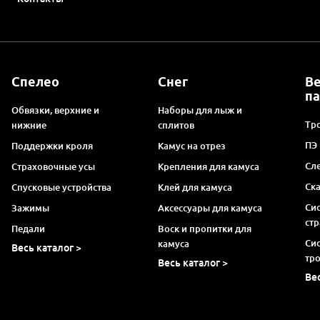
Спелео
Снег
В
п
Обвязки, верхние и
Наборы для лыж и
Тро
нижние
сплитов
ПЭ
Поддержки кроля
Камус на отрез
Сл
Страховочные усы
Крепления для камуса
Ск
Спусковые устройства
Клей для камуса
Си
Зажимы
Аксессуары для камуса
ст
Педали
Воск и пропитки для
Си
камуса
Весь каталог >
тр
Весь каталог >
Ве