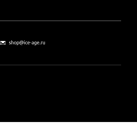
shop@ice-age.ru
офертой, определяемой
ты можно
на этой странице