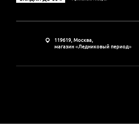
119619, Москва,
магазин «Ледниковый период»
Вся представленная н
положениями Статьи 437