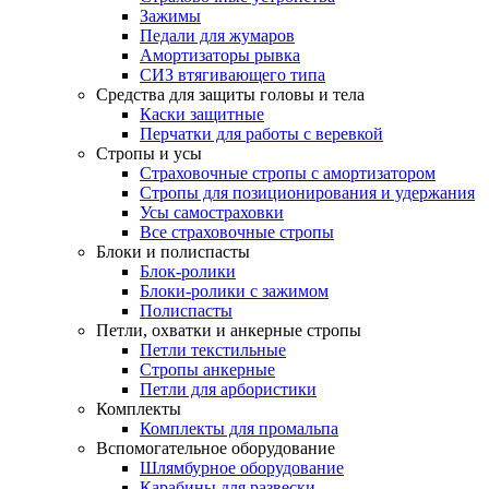
Зажимы
Педали для жумаров
Амортизаторы рывка
СИЗ втягивающего типа
Средства для защиты головы и тела
Каски защитные
Перчатки для работы с веревкой
Стропы и усы
Страховочные стропы с амортизатором
Стропы для позиционирования и удержания
Усы самостраховки
Все страховочные стропы
Блоки и полиспасты
Блок-ролики
Блоки-ролики с зажимом
Полиспасты
Петли, охватки и анкерные стропы
Петли текстильные
Стропы анкерные
Петли для арбористики
Комплекты
Комплекты для промальпа
Вспомогательное оборудование
Шлямбурное оборудование
Карабины для развески