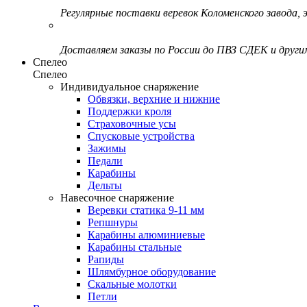
Регулярные поставки веревок Коломенского завода, э
Доставляем заказы по России до ПВЗ СДЕК и друг
Спелео
Спелео
Индивидуальное снаряжение
Обвязки, верхние и нижние
Поддержки кроля
Страховочные усы
Спусковые устройства
Зажимы
Педали
Карабины
Дельты
Навесочное снаряжение
Веревки статика 9-11 мм
Репшнуры
Карабины алюминиевые
Карабины стальные
Рапиды
Шлямбурное оборудование
Скальные молотки
Петли