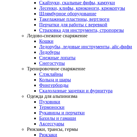
Скайхуки, скальные фифы, камхуки
Лесенки, клифы, крюконоги, крюкопузы
Шлямбурное оборудование
Такелажные пластины, вертлюги
Перчатки для работы с веревкой
Страховка для инструмента, стропорезы
Ледово-снежное снаряжение
Кошки
Ледорубы, ледовые инструменты, айс-фифи
Ледобуры
Снежные лопаты
Снегоступы
Тренировочное снаряжение
Слэклайны
Кольца и шары
Фингерборды
Скалолазные зацепки и фурнитура
Одежда для альпинизма
Пуховики
Термоноски
Рукавицы и перчатки
Бахилы и гамаши
Аксессуары
Рюкзаки, трансы, гермы
Рюкзаки