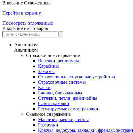
В корзине
Отложенные
Перейти в корзину
Посмотреть отложенные
В корзине нет товаров
Альпинизм
Альпинизм
Страховочное снаряжение
Веревки, репшнуры
Карабины
Зажимы
Страховочные, спусковые устройства
Страховочные системы
Каски
Блочки, блок-зажимы
Оттяжки, петли, дэйзичейны
Самостраховки
Регулируемые самостраховки
Скальное снаряжение
Магнезия, мешки, тейпы
Разгрузки
Крючья, ледобуры, закладки, френды, экстрак