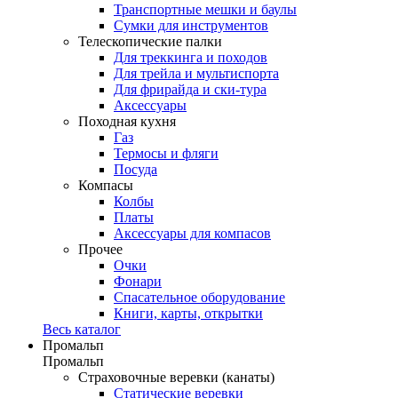
Транспортные мешки и баулы
Сумки для инструментов
Телескопические палки
Для треккинга и походов
Для трейла и мультиспорта
Для фрирайда и ски-тура
Аксессуары
Походная кухня
Газ
Термосы и фляги
Посуда
Компасы
Колбы
Платы
Аксессуары для компасов
Прочее
Очки
Фонари
Спасательное оборудование
Книги, карты, открытки
Весь каталог
Промальп
Промальп
Страховочные веревки (канаты)
Статические веревки