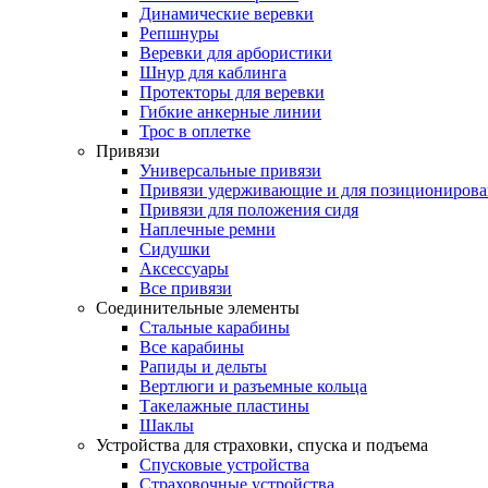
Динамические веревки
Репшнуры
Веревки для арбористики
Шнур для каблинга
Протекторы для веревки
Гибкие анкерные линии
Трос в оплетке
Привязи
Универсальные привязи
Привязи удерживающие и для позиционирова
Привязи для положения сидя
Наплечные ремни
Сидушки
Аксессуары
Все привязи
Соединительные элементы
Стальные карабины
Все карабины
Рапиды и дельты
Вертлюги и разъемные кольца
Такелажные пластины
Шаклы
Устройства для страховки, спуска и подъема
Спусковые устройства
Страховочные устройства