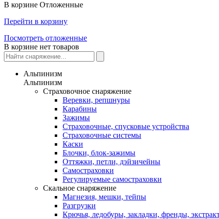
В корзине
Отложенные
Перейти в корзину
Посмотреть отложенные
В корзине нет товаров
Альпинизм
Альпинизм
Страховочное снаряжение
Веревки, репшнуры
Карабины
Зажимы
Страховочные, спусковые устройства
Страховочные системы
Каски
Блочки, блок-зажимы
Оттяжки, петли, дэйзичейны
Самостраховки
Регулируемые самостраховки
Скальное снаряжение
Магнезия, мешки, тейпы
Разгрузки
Крючья, ледобуры, закладки, френды, экстрак