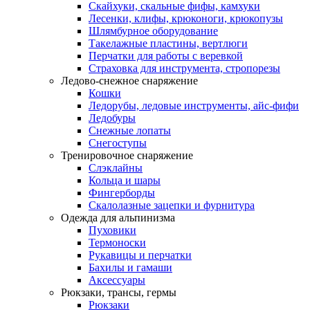
Скайхуки, скальные фифы, камхуки
Лесенки, клифы, крюконоги, крюкопузы
Шлямбурное оборудование
Такелажные пластины, вертлюги
Перчатки для работы с веревкой
Страховка для инструмента, стропорезы
Ледово-снежное снаряжение
Кошки
Ледорубы, ледовые инструменты, айс-фифи
Ледобуры
Снежные лопаты
Снегоступы
Тренировочное снаряжение
Слэклайны
Кольца и шары
Фингерборды
Скалолазные зацепки и фурнитура
Одежда для альпинизма
Пуховики
Термоноски
Рукавицы и перчатки
Бахилы и гамаши
Аксессуары
Рюкзаки, трансы, гермы
Рюкзаки