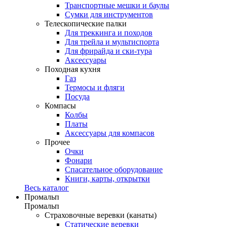
Транспортные мешки и баулы
Сумки для инструментов
Телескопические палки
Для треккинга и походов
Для трейла и мультиспорта
Для фрирайда и ски-тура
Аксессуары
Походная кухня
Газ
Термосы и фляги
Посуда
Компасы
Колбы
Платы
Аксессуары для компасов
Прочее
Очки
Фонари
Спасательное оборудование
Книги, карты, открытки
Весь каталог
Промальп
Промальп
Страховочные веревки (канаты)
Статические веревки