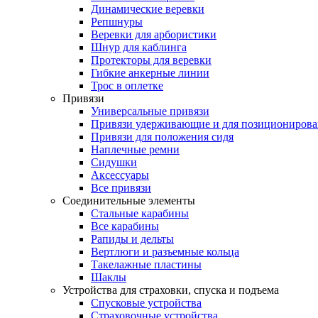
Динамические веревки
Репшнуры
Веревки для арбористики
Шнур для каблинга
Протекторы для веревки
Гибкие анкерные линии
Трос в оплетке
Привязи
Универсальные привязи
Привязи удерживающие и для позиционирова
Привязи для положения сидя
Наплечные ремни
Сидушки
Аксессуары
Все привязи
Соединительные элементы
Стальные карабины
Все карабины
Рапиды и дельты
Вертлюги и разъемные кольца
Такелажные пластины
Шаклы
Устройства для страховки, спуска и подъема
Спусковые устройства
Страховочные устройства