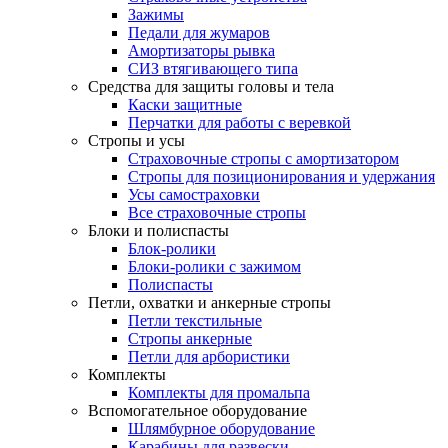
Зажимы
Педали для жумаров
Амортизаторы рывка
СИЗ втягивающего типа
Средства для защиты головы и тела
Каски защитные
Перчатки для работы с веревкой
Стропы и усы
Страховочные стропы с амортизатором
Стропы для позиционирования и удержания
Усы самостраховки
Все страховочные стропы
Блоки и полиспасты
Блок-ролики
Блоки-ролики с зажимом
Полиспасты
Петли, охватки и анкерные стропы
Петли текстильные
Стропы анкерные
Петли для арбористики
Комплекты
Комплекты для промальпа
Вспомогательное оборудование
Шлямбурное оборудование
Карабины для развески