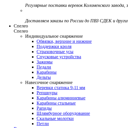
Регулярные поставки веревок Коломенского завода, э
Доставляем заказы по России до ПВЗ СДЕК и друг
Спелео
Спелео
Индивидуальное снаряжение
Обвязки, верхние и нижние
Поддержки кроля
Страховочные усы
Спусковые устройства
Зажимы
Педали
Карабины
Дельты
Навесочное снаряжение
Веревки статика 9-11 мм
Репшнуры
Карабины алюминиевые
Карабины стальные
Рапиды
Шлямбурное оборудование
Скальные молотки
Петли