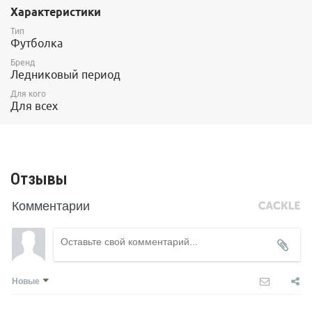
Характеристики
силами добровольцев.
Средства с продажи футболок пойдут на приобретение
Тип
строительных материалов, топлива и прочего необходимого.
Футболка
Бренд
Ледниковый период
Для кого
Для всех
Отзывы
Комментарии
Новые