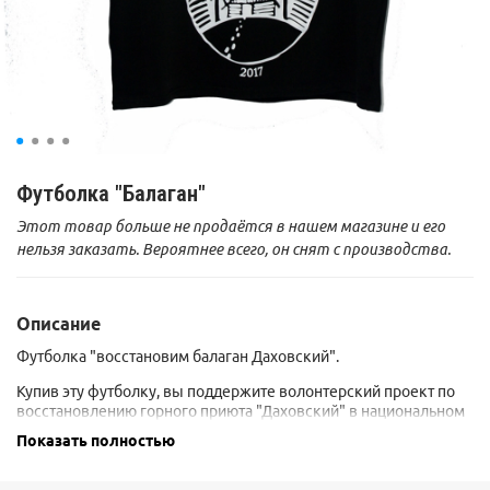
Футболка "Балаган"
Этот товар больше не продаётся в нашем магазине и его
нельзя заказать. Вероятнее всего, он снят с производства.
Описание
Футболка "восстановим балаган Даховский".
Купив эту футболку, вы поддержите волонтерский проект по
восстановлению горного приюта "Даховский" в национальном
парке "Большой Тхач". Приют был построен в послевоенные
Показать полностью
годы и принял в своих стенах тысячи туристов. Сейчас приют
находится в плачевном состоянии. К сожалению, он не состоит
на балансе нацпарка и отремонтировать его можно только