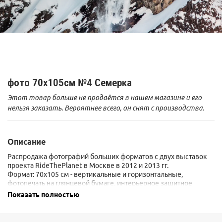
фото 70x105см №4 Семерка
Этот товар больше не продаётся в нашем магазине и его
нельзя заказать. Вероятнее всего, он снят с производства.
Описание
Распродажа фотографий больших форматов с двух выставок
проекта RideThePlanet в Москве в 2012 и 2013 гг.
Формат: 70х105 см - вертикальные и горизонтальные,
фотопечать на глянцевой бумаге, интерьерное защитное
лакирование, накатка на армированный пенокартон 5 мм.
Показать полностью