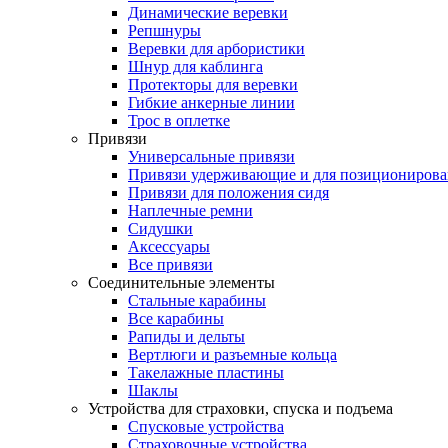
Динамические веревки
Репшнуры
Веревки для арбористики
Шнур для каблинга
Протекторы для веревки
Гибкие анкерные линии
Трос в оплетке
Привязи
Универсальные привязи
Привязи удерживающие и для позиционирова
Привязи для положения сидя
Наплечные ремни
Сидушки
Аксессуары
Все привязи
Соединительные элементы
Стальные карабины
Все карабины
Рапиды и дельты
Вертлюги и разъемные кольца
Такелажные пластины
Шаклы
Устройства для страховки, спуска и подъема
Спусковые устройства
Страховочные устройства