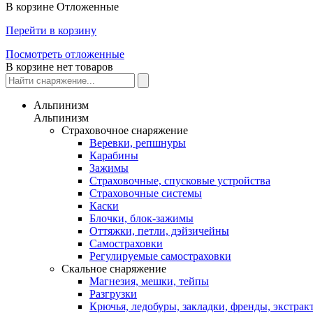
В корзине
Отложенные
Перейти в корзину
Посмотреть отложенные
В корзине нет товаров
Альпинизм
Альпинизм
Страховочное снаряжение
Веревки, репшнуры
Карабины
Зажимы
Страховочные, спусковые устройства
Страховочные системы
Каски
Блочки, блок-зажимы
Оттяжки, петли, дэйзичейны
Самостраховки
Регулируемые самостраховки
Скальное снаряжение
Магнезия, мешки, тейпы
Разгрузки
Крючья, ледобуры, закладки, френды, экстрак