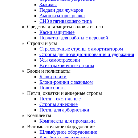
Зажимы
Педали для жумаров
Амортизаторы рывка
СИЗ втягивающего типа
Средства для защиты головы и тела
Каски защитные
Перчатки для работы с веревкой
Стропы и усы
Страховочные стропы с амортизатором
Стропы для позиционирования и удержания
Усы самостраховки
Все страховочные стропы
Блоки и полиспасты
Блок-ролики
Блоки-ролики с зажимом
Полиспасты
Петли, охватки и анкерные стропы
Петли текстильные
Стропы анкерные
Петли для арбористики
Комплекты
Комплекты для промальпа
Вспомогательное оборудование
Шлямбурное оборудование
Карабины для развески