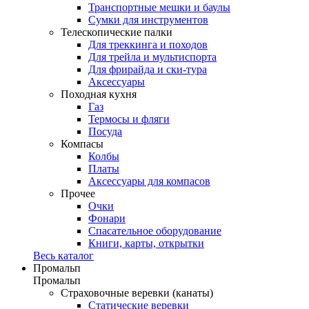
Транспортные мешки и баулы
Сумки для инструментов
Телескопические палки
Для треккинга и походов
Для трейла и мультиспорта
Для фрирайда и ски-тура
Аксессуары
Походная кухня
Газ
Термосы и фляги
Посуда
Компасы
Колбы
Платы
Аксессуары для компасов
Прочее
Очки
Фонари
Спасательное оборудование
Книги, карты, открытки
Весь каталог
Промальп
Промальп
Страховочные веревки (канаты)
Статические веревки