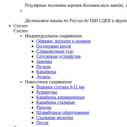
Регулярные поставки веревок Коломенского завода, э
Доставляем заказы по России до ПВЗ СДЕК и друг
Спелео
Спелео
Индивидуальное снаряжение
Обвязки, верхние и нижние
Поддержки кроля
Страховочные усы
Спусковые устройства
Зажимы
Педали
Карабины
Дельты
Навесочное снаряжение
Веревки статика 9-11 мм
Репшнуры
Карабины алюминиевые
Карабины стальные
Рапиды
Шлямбурное оборудование
Скальные молотки
Петли