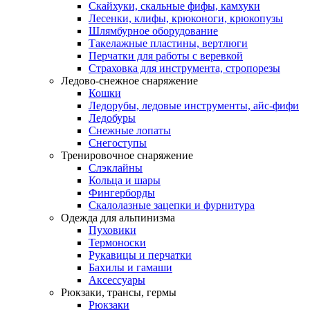
Скайхуки, скальные фифы, камхуки
Лесенки, клифы, крюконоги, крюкопузы
Шлямбурное оборудование
Такелажные пластины, вертлюги
Перчатки для работы с веревкой
Страховка для инструмента, стропорезы
Ледово-снежное снаряжение
Кошки
Ледорубы, ледовые инструменты, айс-фифи
Ледобуры
Снежные лопаты
Снегоступы
Тренировочное снаряжение
Слэклайны
Кольца и шары
Фингерборды
Скалолазные зацепки и фурнитура
Одежда для альпинизма
Пуховики
Термоноски
Рукавицы и перчатки
Бахилы и гамаши
Аксессуары
Рюкзаки, трансы, гермы
Рюкзаки