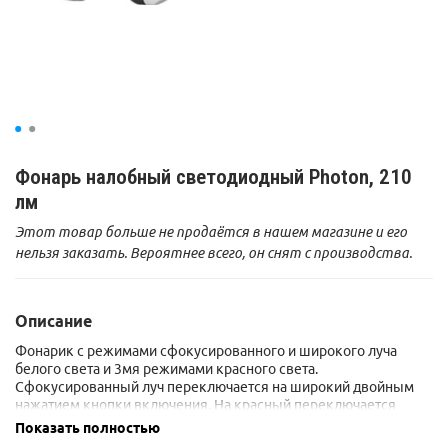
Фонарь налобный светодиодный Photon, 210
лм
Этот товар больше не продаётся в нашем магазине и его
нельзя заказать. Вероятнее всего, он снят с производства.
Описание
Фонарик с режимами сфокусированного и широкого луча
белого света и 3мя режимами красного света.
Сфокусированный луч переключается на широкий двойным
нажатием кнопки включения. На красный переключается
длинным нажатием той же кнопки.
Показать полностью