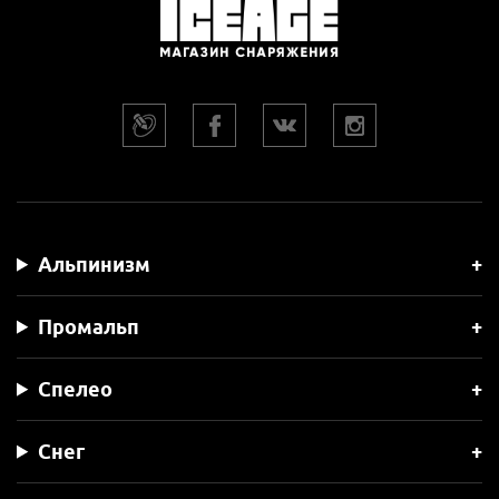
Альпинизм
Промальп
Спелео
Снег