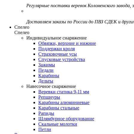
Регулярные поставки веревок Коломенского завода, э
Доставляем заказы по России до ПВЗ СДЕК и друг
Спелео
Спелео
Индивидуальное снаряжение
Обвязки, верхние и нижние
Поддержки кроля
Страховочные усы
Спусковые устройства
Зажимы
Педали
Карабины
Дельты
Навесочное снаряжение
Веревки статика 9-11 мм
Репшнуры
Карабины алюминиевые
Карабины стальные
Рапиды
Шлямбурное оборудование
Скальные молотки
Петли