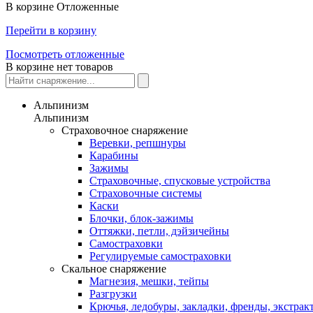
В корзине
Отложенные
Перейти в корзину
Посмотреть отложенные
В корзине нет товаров
Альпинизм
Альпинизм
Страховочное снаряжение
Веревки, репшнуры
Карабины
Зажимы
Страховочные, спусковые устройства
Страховочные системы
Каски
Блочки, блок-зажимы
Оттяжки, петли, дэйзичейны
Самостраховки
Регулируемые самостраховки
Скальное снаряжение
Магнезия, мешки, тейпы
Разгрузки
Крючья, ледобуры, закладки, френды, экстрак