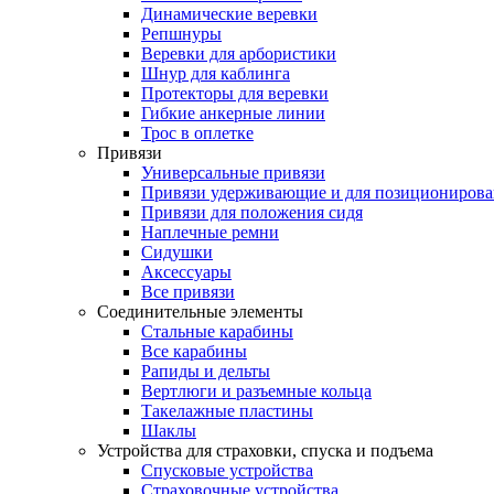
Динамические веревки
Репшнуры
Веревки для арбористики
Шнур для каблинга
Протекторы для веревки
Гибкие анкерные линии
Трос в оплетке
Привязи
Универсальные привязи
Привязи удерживающие и для позиционирова
Привязи для положения сидя
Наплечные ремни
Сидушки
Аксессуары
Все привязи
Соединительные элементы
Стальные карабины
Все карабины
Рапиды и дельты
Вертлюги и разъемные кольца
Такелажные пластины
Шаклы
Устройства для страховки, спуска и подъема
Спусковые устройства
Страховочные устройства