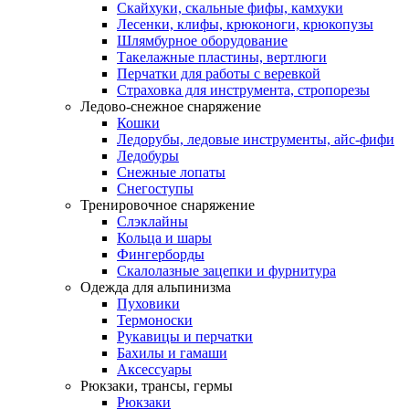
Скайхуки, скальные фифы, камхуки
Лесенки, клифы, крюконоги, крюкопузы
Шлямбурное оборудование
Такелажные пластины, вертлюги
Перчатки для работы с веревкой
Страховка для инструмента, стропорезы
Ледово-снежное снаряжение
Кошки
Ледорубы, ледовые инструменты, айс-фифи
Ледобуры
Снежные лопаты
Снегоступы
Тренировочное снаряжение
Слэклайны
Кольца и шары
Фингерборды
Скалолазные зацепки и фурнитура
Одежда для альпинизма
Пуховики
Термоноски
Рукавицы и перчатки
Бахилы и гамаши
Аксессуары
Рюкзаки, трансы, гермы
Рюкзаки