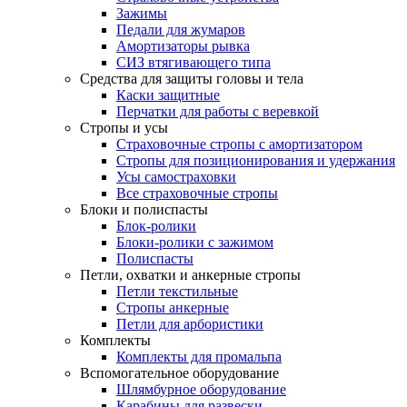
Зажимы
Педали для жумаров
Амортизаторы рывка
СИЗ втягивающего типа
Средства для защиты головы и тела
Каски защитные
Перчатки для работы с веревкой
Стропы и усы
Страховочные стропы с амортизатором
Стропы для позиционирования и удержания
Усы самостраховки
Все страховочные стропы
Блоки и полиспасты
Блок-ролики
Блоки-ролики с зажимом
Полиспасты
Петли, охватки и анкерные стропы
Петли текстильные
Стропы анкерные
Петли для арбористики
Комплекты
Комплекты для промальпа
Вспомогательное оборудование
Шлямбурное оборудование
Карабины для развески