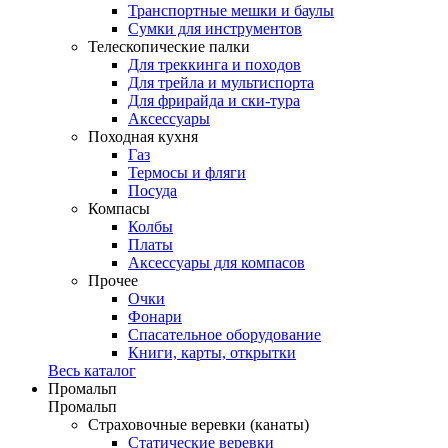
Транспортные мешки и баулы
Сумки для инструментов
Телескопические палки
Для треккинга и походов
Для трейла и мультиспорта
Для фрирайда и ски-тура
Аксессуары
Походная кухня
Газ
Термосы и фляги
Посуда
Компасы
Колбы
Платы
Аксессуары для компасов
Прочее
Очки
Фонари
Спасательное оборудование
Книги, карты, открытки
Весь каталог
Промальп
Промальп
Страховочные веревки (канаты)
Статические веревки