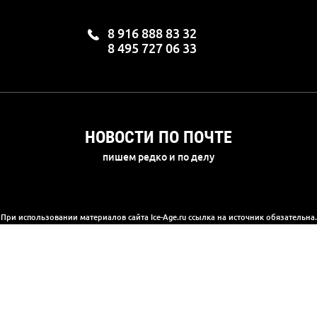
8 916 888 83 32
8 495 727 06 33
НОВОСТИ ПО ПОЧТЕ
пишем редко и по делу
При использовании материалов сайта Ice-Age.ru ссылка на источник обязательна.
а сайте информация носит информационный характер и не является публичной 
(2) Гражданского кодекса РФ. Ознакомиться с полной версией публичной офер
© 2003-2025, «Ледниковый период»