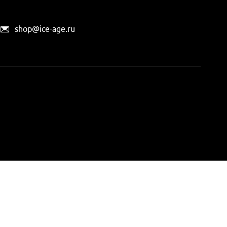
shop@ice-age.ru
офертой, определяемой
ты можно
на этой странице