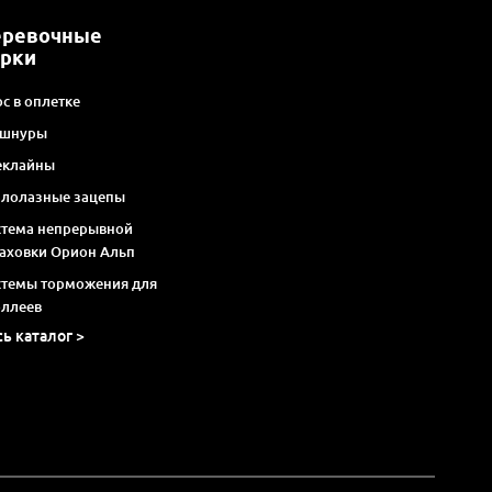
еревочные
арки
с в оплетке
 шнуры
еклайны
алолазные зацепы
стема непрерывной
раховки Орион Альп
стемы торможения для
оллеев
сь каталог >