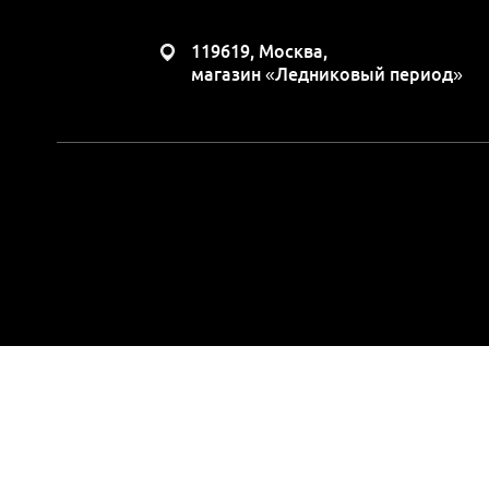
119619, Москва,
магазин «Ледниковый период»
Вся представленная н
положениями Статьи 437