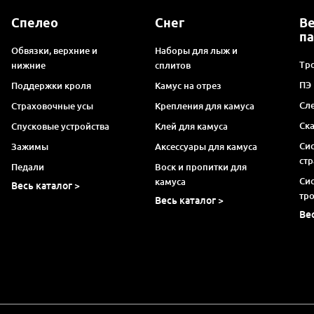
Спелео
Снег
В
п
Обвязки, верхние и
Наборы для лыж и
Тро
нижние
сплитов
ПЭ
Поддержки кроля
Камус на отрез
Сл
Страховочные усы
Крепления для камуса
Ск
Спусковые устройства
Клей для камуса
Си
Зажимы
Аксессуары для камуса
ст
Педали
Воск и пропитки для
Си
камуса
Весь каталог >
тр
Весь каталог >
Ве