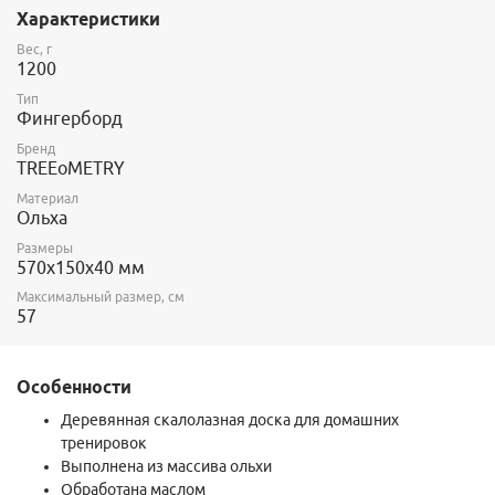
Характеристики
Глубина пазов четырех типов :
Вес, г
1. на две фаланги - 30мм
1200
2. на одну фалангу - 18мм
Тип
3. на половину фаланги 12мм
Фингерборд
4. "мизер" 4мм для отчаянных скалолазов
Бренд
В центральной части располагается зона пассивного хвата с
TREEoMETRY
наклоном 15 градусов.
Материал
Важно: данный товар не комплектуется крепежом, его
Ольха
необходимо приобретать отдельно.
Размеры
570х150х40 мм
Максимальный размер, см
57
Особенности
Деревянная скалолазная доска для домашних
тренировок
Выполнена из массива ольхи
Обработана маслом