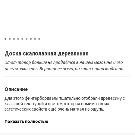
Доска скалолазная деревянная
Этот товар больше не продаётся в нашем магазине и его
нельзя заказать. Вероятнее всего, он снят с производства.
Описание
Для этого фингерборда мы тщательно отобрали древесину с
классной текстурой и цветом, которая помимо своих
эстетических свойств ещё очень мягкая на ощупь.
Благодаря фрезеровке активного хвата с обратной стороны,
Показать полностью
фингерборд можно использовать как обычный турник.
Ширина пазов трех типов - для 2,3 и 4 пальцев.