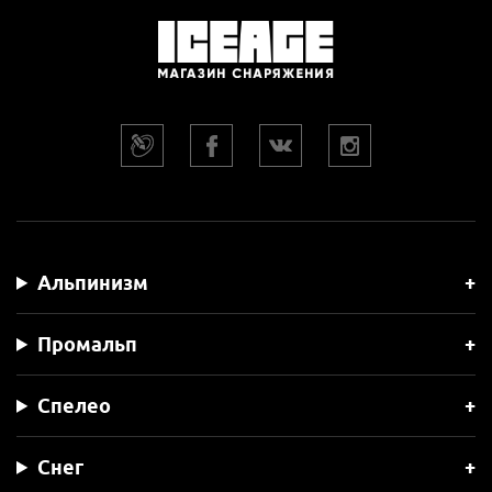
Альпинизм
Промальп
Спелео
Снег