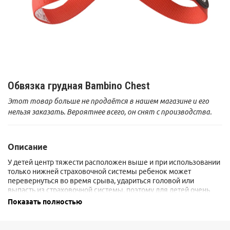
Обвязка грудная Bambino Chest
Этот товар больше не продаётся в нашем магазине и его
нельзя заказать. Вероятнее всего, он снят с производства.
Описание
У детей центр тяжести расположен выше и при использовании
только нижней страховочной системы ребенок может
перевернуться во время срыва, удариться головой или
выпасть из страховочной системы, поэтому для детей очень
важно использование грудной обвязки во время лазания с
Показать полностью
нижней страховкой и спусков по веревке.
Верхняя система предназначена для использования только
совместно с нижней обвязкой!