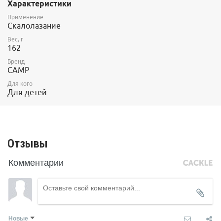
Характеристики
Категорически запрещено использовать верхнюю систему
отдельно!
Применение
Скалолазание
Рекомендуется для детей, вес которых не превышает 38кг.
Вес, г
Самоблокирующиеся пряжки.
162
Один размер.
Бренд
CAMP
Область применения: скалолазание
Для кого
Для детей
Сертификаты: CE, UIAA
Отзывы
Комментарии
Новые