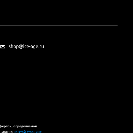
shop@ice-age.ru
офертой, определяемой
ты можно
на этой странице