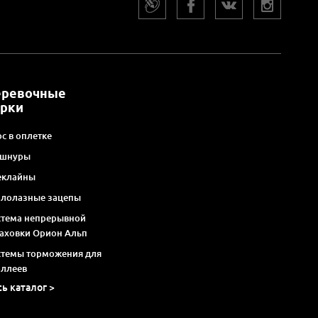
еревочные
арки
с в оплетке
 шнуры
еклайны
алолазные зацепы
стема непрерывной
раховки Орион Альп
стемы торможения для
оллеев
сь каталог >