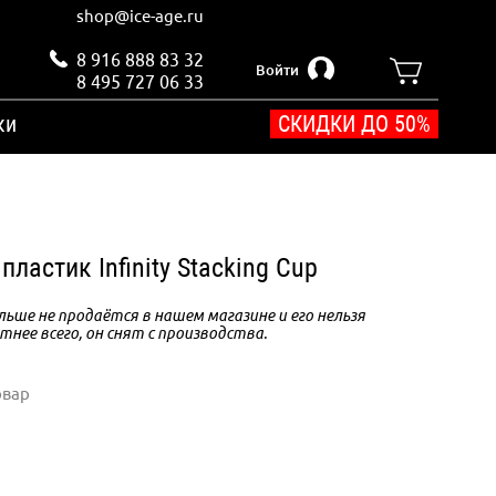
shop@ice-age.ru
8 916 888 83 32
Войти
8 495 727 06 33
ки
СКИДКИ ДО 50%
пластик Infinity Stacking Cup
ьше не продаётся в нашем магазине и его нельзя
тнее всего, он снят с производства.
овар