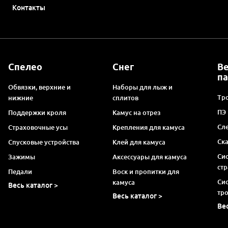
Контакты
Спелео
Снег
В
п
Обвязки, верхние и
Наборы для лыж и
Тро
нижние
сплитов
ПЭ
Поддержки кроля
Камус на отрез
Сл
Страховочные усы
Крепления для камуса
Ск
Спусковые устройства
Клей для камуса
Си
Зажимы
Аксессуары для камуса
ст
Педали
Воск и пропитки для
Си
камуса
Весь каталог >
тр
Весь каталог >
Ве