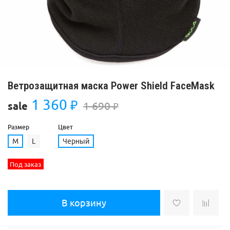
Ветрозащитная маска Power Shield FaceMask
1 360
₽
1 690
sale
₽
Размер
Цвет
M
L
Черный
Под заказ
В корзину