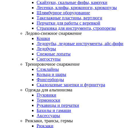
Скайхуки, скальные фифы, камхуки
Лесенки, клифы, крюконоги, крюкопузы
Шлямбурное оборудование
Такелажные пластины, вертлюги
Перчатки для работы с веревкой
Страховка для инструмента, стропорезы
Ледово-снежное снаряжение
Кошки
Ледорубы, ледовые инструменты, айс-фифи
Ледобуры
Снежные лопаты
Снегоступы
Тренировочное снаряжение
Слэклайны
Кольца и шары
Фингерборды
Скалолазные зацепки и фурнитура
Одежда для альпинизма
Пуховики
Термоноски
Рукавицы и перчатки
Бахилы и гамаши
Аксессуары
Рюкзаки, трансы, гермы
Рюкзаки