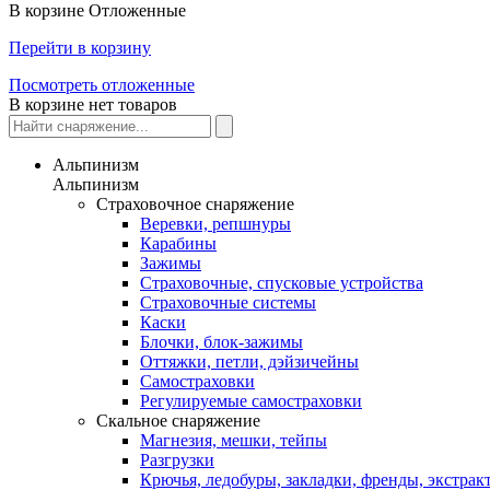
В корзине
Отложенные
Перейти в корзину
Посмотреть отложенные
В корзине нет товаров
Альпинизм
Альпинизм
Страховочное снаряжение
Веревки, репшнуры
Карабины
Зажимы
Страховочные, спусковые устройства
Страховочные системы
Каски
Блочки, блок-зажимы
Оттяжки, петли, дэйзичейны
Самостраховки
Регулируемые самостраховки
Скальное снаряжение
Магнезия, мешки, тейпы
Разгрузки
Крючья, ледобуры, закладки, френды, экстрак