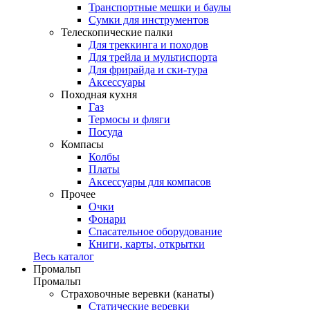
Транспортные мешки и баулы
Сумки для инструментов
Телескопические палки
Для треккинга и походов
Для трейла и мультиспорта
Для фрирайда и ски-тура
Аксессуары
Походная кухня
Газ
Термосы и фляги
Посуда
Компасы
Колбы
Платы
Аксессуары для компасов
Прочее
Очки
Фонари
Спасательное оборудование
Книги, карты, открытки
Весь каталог
Промальп
Промальп
Страховочные веревки (канаты)
Статические веревки