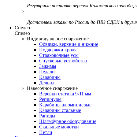
Регулярные поставки веревок Коломенского завода, э
Доставляем заказы по России до ПВЗ СДЕК и друг
Спелео
Спелео
Индивидуальное снаряжение
Обвязки, верхние и нижние
Поддержки кроля
Страховочные усы
Спусковые устройства
Зажимы
Педали
Карабины
Дельты
Навесочное снаряжение
Веревки статика 9-11 мм
Репшнуры
Карабины алюминиевые
Карабины стальные
Рапиды
Шлямбурное оборудование
Скальные молотки
Петли