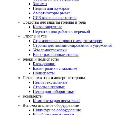
Зажимы
Педали для жумаров
Амортизаторы рывка
СИЗ втягивающего типа
Средства для защиты головы и тела
Каски защитные
Перчатки для работы с веревкой
Стропы и усы
Страховочные стропы с амортизатором
Стропы для позиционирования и удержания
Усы самостраховки
Все страховочные стропы
Блоки и полиспасты
Блок-ролики
Блоки-ролики с зажимом
Полиспасты
Петли, охватки и анкерные стропы
Петли текстильные
Стропы анкерные
Петли для арбористики
Комплекты
Комплекты для промальпа
Вспомогательное оборудование
Шлямбурное оборудование
Карабины для развески