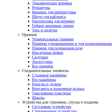
Динамические веревки
Репшнуры
Веревки для арбористики
Шнур для каблинга
Протекторы для веревки
Гибкие анкерные линии
Трос в оплетке
Привязи
Универсальные привязи
Привязи удерживающие и для позиционирова
Привязи для положения сидя
Наплечные ремни
Сидушки
Аксессуары
Все привязи
Соединительные элементы
Стальные карабины
Все карабины
Рапиды и дельты
Вертлюги и разъемные кольца
Такелажные пластины
Шаклы
Устройства для страховки, спуска и подъема
Спусковые устройства
Страховочные устройства