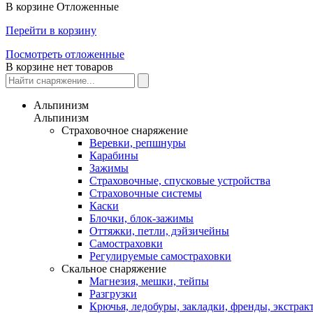
В корзине
Отложенные
Перейти в корзину
Посмотреть отложенные
В корзине нет товаров
Альпинизм
Альпинизм
Страховочное снаряжение
Веревки, репшнуры
Карабины
Зажимы
Страховочные, спусковые устройства
Страховочные системы
Каски
Блочки, блок-зажимы
Оттяжки, петли, дэйзичейны
Самостраховки
Регулируемые самостраховки
Скальное снаряжение
Магнезия, мешки, тейпы
Разгрузки
Крючья, ледобуры, закладки, френды, экстрак