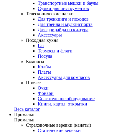
Транспортные мешки и баулы
Сумки для инструментов
Телескопические палки
Для треккинга и походов
Для трейла и мультиспорта
Для фрирайда и ски-тура
Аксессуары
Походная кухня
Газ
Термосы и фляги
Посуда
Компасы
Колбы
Платы
Аксессуары для компасов
Прочее
Очки
Фонари
Спасательное оборудование
Книги, карты, открытки
Весь каталог
Промальп
Промальп
Страховочные веревки (канаты)
Статические веревки