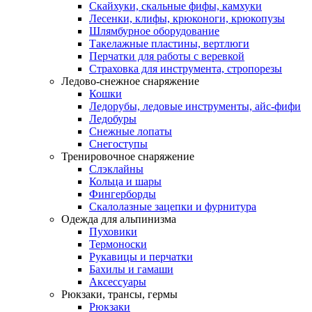
Скайхуки, скальные фифы, камхуки
Лесенки, клифы, крюконоги, крюкопузы
Шлямбурное оборудование
Такелажные пластины, вертлюги
Перчатки для работы с веревкой
Страховка для инструмента, стропорезы
Ледово-снежное снаряжение
Кошки
Ледорубы, ледовые инструменты, айс-фифи
Ледобуры
Снежные лопаты
Снегоступы
Тренировочное снаряжение
Слэклайны
Кольца и шары
Фингерборды
Скалолазные зацепки и фурнитура
Одежда для альпинизма
Пуховики
Термоноски
Рукавицы и перчатки
Бахилы и гамаши
Аксессуары
Рюкзаки, трансы, гермы
Рюкзаки