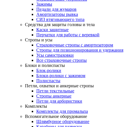
Зажимы
Педали для жумаров
Амортизаторы рывка
СИЗ втягивающего типа
Средства для защиты головы и тела
Каски защитные
Перчатки для работы с веревкой
Стропы и усы
Страховочные стропы с амортизатором
Стропы для позиционирования и удержания
Усы самостраховки
Все страховочные стропы
Блоки и полиспасты
Блок-ролики
Блоки-ролики с зажимом
Полиспасты
Петли, охватки и анкерные стропы
Петли текстильные
Стропы анкерные
Петли для арбористики
Комплекты
Комплекты для промальпа
Вспомогательное оборудование
Шлямбурное оборудование
Карабины для развески