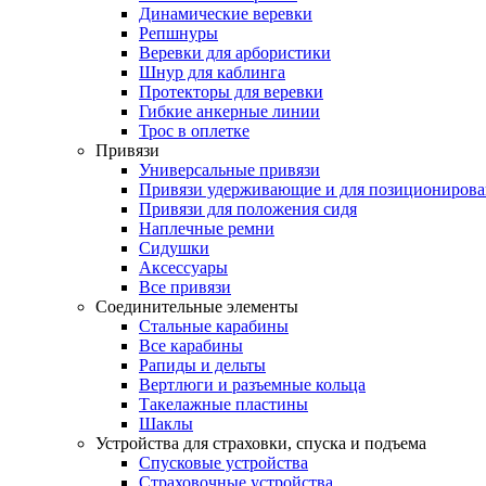
Динамические веревки
Репшнуры
Веревки для арбористики
Шнур для каблинга
Протекторы для веревки
Гибкие анкерные линии
Трос в оплетке
Привязи
Универсальные привязи
Привязи удерживающие и для позиционирова
Привязи для положения сидя
Наплечные ремни
Сидушки
Аксессуары
Все привязи
Соединительные элементы
Стальные карабины
Все карабины
Рапиды и дельты
Вертлюги и разъемные кольца
Такелажные пластины
Шаклы
Устройства для страховки, спуска и подъема
Спусковые устройства
Страховочные устройства