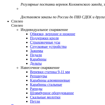
Регулярные поставки веревок Коломенского завода, э
Доставляем заказы по России до ПВЗ СДЕК и друг
Спелео
Спелео
Индивидуальное снаряжение
Обвязки, верхние и нижние
Поддержки кроля
Страховочные усы
Спусковые устройства
Зажимы
Педали
Карабины
Дельты
Навесочное снаряжение
Веревки статика 9-11 мм
Репшнуры
Карабины алюминиевые
Карабины стальные
Рапиды
Шлямбурное оборудование
Скальные молотки
Петли