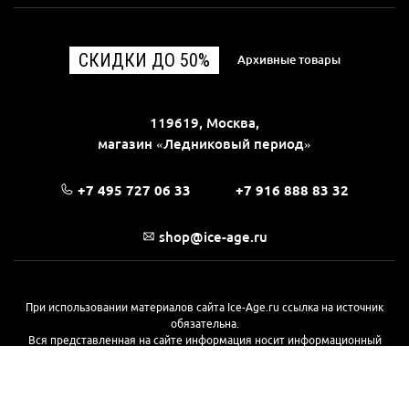
СКИДКИ ДО 50%
Архивные товары
119619, Москва,
магазин «Ледниковый период»
+7 495 727 06 33
+7 916 888 83 32
shop@ice-age.ru
При использовании материалов сайта Ice-Age.ru ссылка на источник
обязательна.
Вся представленная на сайте информация носит информационный
характер и не является публичной офертой, определяемой
положениями Статьи 437(2) Гражданского кодекса РФ. Ознакомиться с
полной версией публичной оферты можно
на этой странице