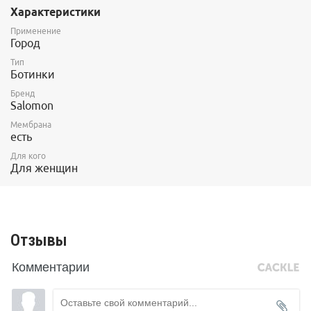
Характеристики
даст замерзнуть
• Мембрана-WATERPROOF™
- ноги всегда сухие и дышат
Применение
• Проклеенные швы
- защита от влаги
Город
• Защитное полиуретановое покрытие кожи
- защита от
влаги и долговечность
Тип
Ботинки
• Зимние стельки
сохраняют тепло
Бренд
Salomon
Мембрана
есть
Для кого
Для женщин
Отзывы
Комментарии