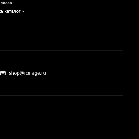
оллеев
сь каталог >
shop@ice-age.ru