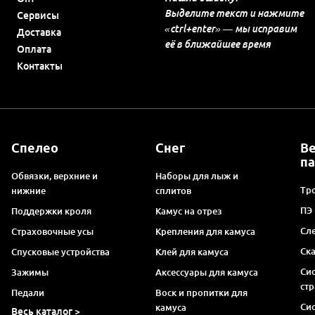
Выделите текст и нажмите
Сервисы
«ctrl+enter» — мы исправим
Доставка
её в ближайшее время
Оплата
Контакты
Спелео
Снег
В
п
Обвязки, верхние и
Наборы для лыж и
Тро
нижние
сплитов
ПЭ
Поддержки кроля
Камус на отрез
Сл
Страховочные усы
Крепления для камуса
Ск
Спусковые устройства
Клей для камуса
Си
Зажимы
Аксессуары для камуса
ст
Педали
Воск и пропитки для
Си
камуса
Весь каталог >