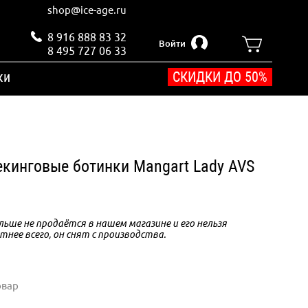
shop@ice-age.ru
8 916 888 83 32
Войти
8 495 727 06 33
ки
СКИДКИ ДО 50%
екинговые ботинки Mangart Lady AVS
ьше не продаётся в нашем магазине и его нельзя
тнее всего, он снят с производства.
овар