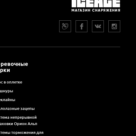
еревочные
арки
с в оплетке
 шнуры
еклайны
алолазные зацепы
стема непрерывной
раховки Орион Альп
стемы торможения для