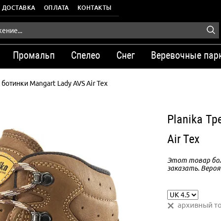
ДОСТАВКА
ОПЛАТА
КОНТАКТЫ
Промальп
Спелео
Снег
Веревочные пар
ботинки Mangart Lady AVS Air Tex
Planika Тр
Air Tex
Этот товар бол
заказать. Вероя
архивный т