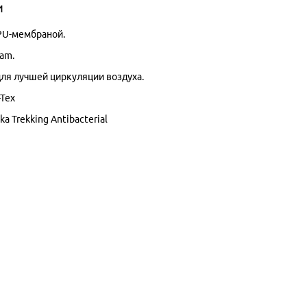
и
PU-мембраной.
am.
для лучшей циркуляции воздуха.
-Tex
ka Trekking Antibacterial