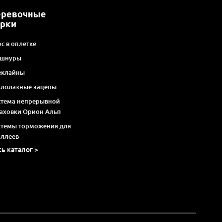
еревочные
арки
с в оплетке
 шнуры
еклайны
алолазные зацепы
стема непрерывной
раховки Орион Альп
стемы торможения для
оллеев
сь каталог >