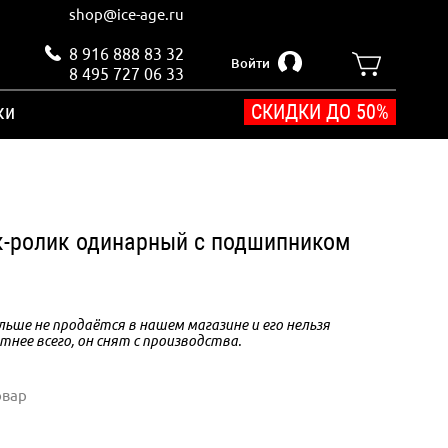
shop@ice-age.ru
8 916 888 83 32
Войти
8 495 727 06 33
ки
СКИДКИ ДО 50%
к-ролик одинарный с подшипником
ьше не продаётся в нашем магазине и его нельзя
тнее всего, он снят с производства.
овар