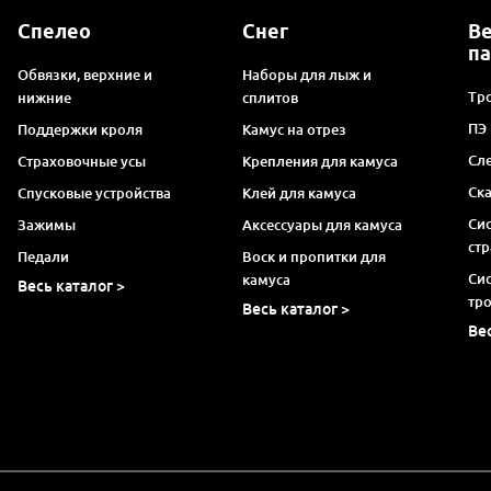
Спелео
Снег
В
п
Обвязки, верхние и
Наборы для лыж и
Тро
нижние
сплитов
ПЭ
Поддержки кроля
Камус на отрез
Сл
Страховочные усы
Крепления для камуса
Ск
Спусковые устройства
Клей для камуса
Си
Зажимы
Аксессуары для камуса
ст
Педали
Воск и пропитки для
Си
камуса
Весь каталог >
тр
Весь каталог >
Ве