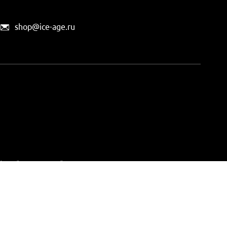
shop@ice-age.ru
офертой, определяемой
ты можно
на этой странице