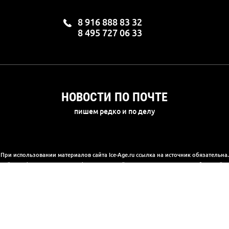
8 916 888 83 32
8 495 727 06 33
НОВОСТИ ПО ПОЧТЕ
пишем редко и по делу
При использовании материалов сайта Ice-Age.ru ссылка на источник обязательна.
а сайте информация носит информационный характер и не является публичной 
(2) Гражданского кодекса РФ. Ознакомиться с полной версией публичной офер
© 2003-2025, «Ледниковый период»