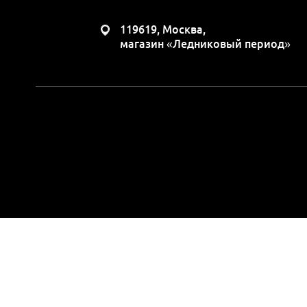
119619, Москва,
магазин «Ледниковый период»
Вся представленная н
положениями Статьи 437