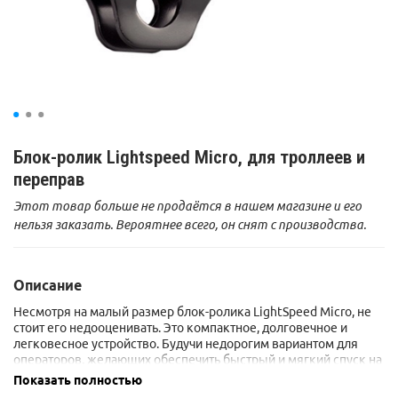
Блок-ролик Lightspeed Micro, для троллеев и
переправ
Этот товар больше не продаётся в нашем магазине и его
нельзя заказать. Вероятнее всего, он снят с производства.
Описание
Несмотря на малый размер блок-ролика LightSpeed Micro, не
стоит его недооценивать. Это компактное, долговечное и
легковесное устройство. Будучи недорогим вариантом для
операторов, желающих обеспечить быстрый и мягкий спуск на
зиплайне, он достаточно прочен, чтобы выдержать возможное
Показать полностью
ударное торможение.