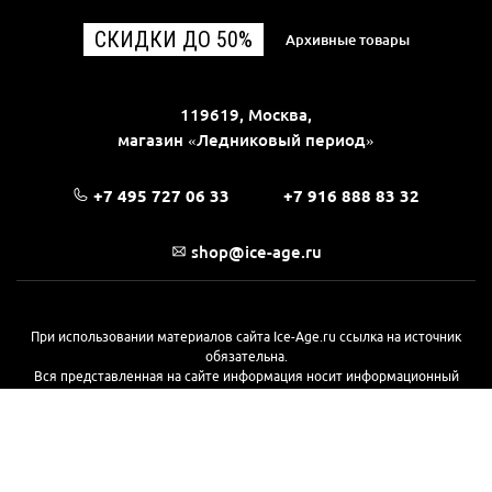
СКИДКИ ДО 50%
Архивные товары
119619, Москва,
магазин «Ледниковый период»
+7 495 727 06 33
+7 916 888 83 32
shop@ice-age.ru
При использовании материалов сайта Ice-Age.ru ссылка на источник
обязательна.
Вся представленная на сайте информация носит информационный
характер и не является публичной офертой, определяемой
положениями Статьи 437(2) Гражданского кодекса РФ. Ознакомиться с
полной версией публичной оферты можно
на этой странице
© 2017—2026, «Ледниковый период»