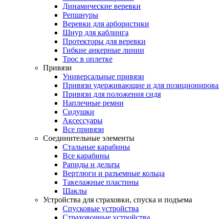
Динамические веревки
Репшнуры
Веревки для арбористики
Шнур для каблинга
Протекторы для веревки
Гибкие анкерные линии
Трос в оплетке
Привязи
Универсальные привязи
Привязи удерживающие и для позиционирова
Привязи для положения сидя
Наплечные ремни
Сидушки
Аксессуары
Все привязи
Соединительные элементы
Стальные карабины
Все карабины
Рапиды и дельты
Вертлюги и разъемные кольца
Такелажные пластины
Шаклы
Устройства для страховки, спуска и подъема
Спусковые устройства
Страховочные устройства