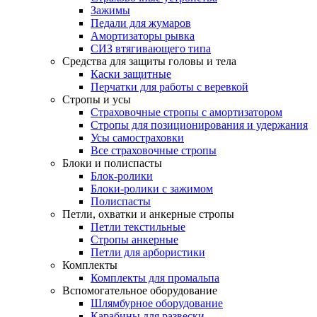
Зажимы
Педали для жумаров
Амортизаторы рывка
СИЗ втягивающего типа
Средства для защиты головы и тела
Каски защитные
Перчатки для работы с веревкой
Стропы и усы
Страховочные стропы с амортизатором
Стропы для позиционирования и удержания
Усы самостраховки
Все страховочные стропы
Блоки и полиспасты
Блок-ролики
Блоки-ролики с зажимом
Полиспасты
Петли, охватки и анкерные стропы
Петли текстильные
Стропы анкерные
Петли для арбористики
Комплекты
Комплекты для промальпа
Вспомогательное оборудование
Шлямбурное оборудование
Карабины для развески