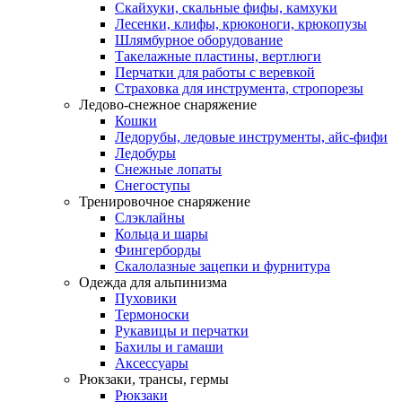
Скайхуки, скальные фифы, камхуки
Лесенки, клифы, крюконоги, крюкопузы
Шлямбурное оборудование
Такелажные пластины, вертлюги
Перчатки для работы с веревкой
Страховка для инструмента, стропорезы
Ледово-снежное снаряжение
Кошки
Ледорубы, ледовые инструменты, айс-фифи
Ледобуры
Снежные лопаты
Снегоступы
Тренировочное снаряжение
Слэклайны
Кольца и шары
Фингерборды
Скалолазные зацепки и фурнитура
Одежда для альпинизма
Пуховики
Термоноски
Рукавицы и перчатки
Бахилы и гамаши
Аксессуары
Рюкзаки, трансы, гермы
Рюкзаки