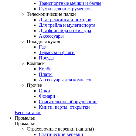
Транспортные мешки и баулы
Сумки для инструментов
Телескопические палки
Для треккинга и походов
Для трейла и мультиспорта
Для фрирайда и ски-тура
Аксессуары
Походная кухня
Газ
Термосы и фляги
Посуда
Компасы
Колбы
Платы
Аксессуары для компасов
Прочее
Очки
Фонари
Спасательное оборудование
Книги, карты, открытки
Весь каталог
Промальп
Промальп
Страховочные веревки (канаты)
Статические веревки