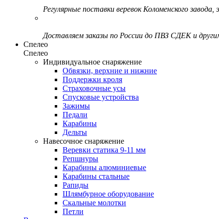
Регулярные поставки веревок Коломенского завода, э
Доставляем заказы по России до ПВЗ СДЕК и друг
Спелео
Спелео
Индивидуальное снаряжение
Обвязки, верхние и нижние
Поддержки кроля
Страховочные усы
Спусковые устройства
Зажимы
Педали
Карабины
Дельты
Навесочное снаряжение
Веревки статика 9-11 мм
Репшнуры
Карабины алюминиевые
Карабины стальные
Рапиды
Шлямбурное оборудование
Скальные молотки
Петли