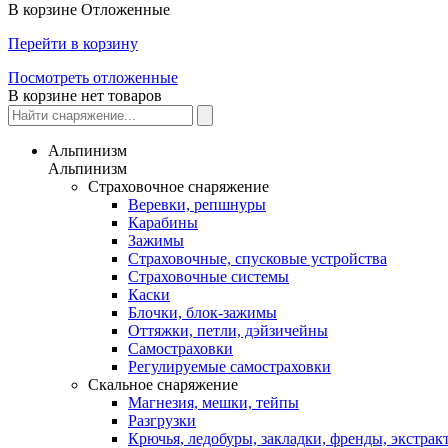
В корзине
Отложенные
Перейти в корзину
Посмотреть отложенные
В корзине нет товаров
Альпинизм
Альпинизм
Страховочное снаряжение
Веревки, репшнуры
Карабины
Зажимы
Страховочные, спусковые устройства
Страховочные системы
Каски
Блочки, блок-зажимы
Оттяжки, петли, дэйзичейны
Самостраховки
Регулируемые самостраховки
Скальное снаряжение
Магнезия, мешки, тейпы
Разгрузки
Крючья, ледобуры, закладки, френды, экстрак