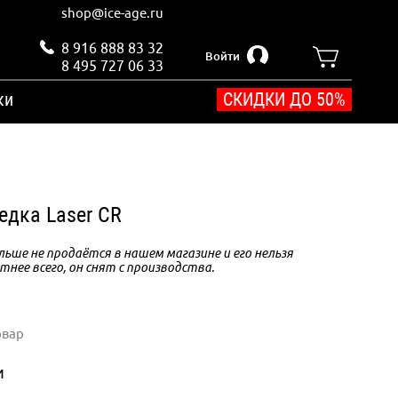
shop@ice-age.ru
8 916 888 83 32
Войти
8 495 727 06 33
ки
СКИДКИ ДО 50%
едка Laser CR
ьше не продаётся в нашем магазине и его нельзя
тнее всего, он снят с производства.
овар
и