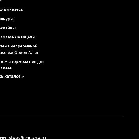
с в оплетке
 шнуры
еклайны
алолазные зацепы
стема непрерывной
раховки Орион Альп
стемы торможения для
оллеев
сь каталог >
shop@ice-age.ru