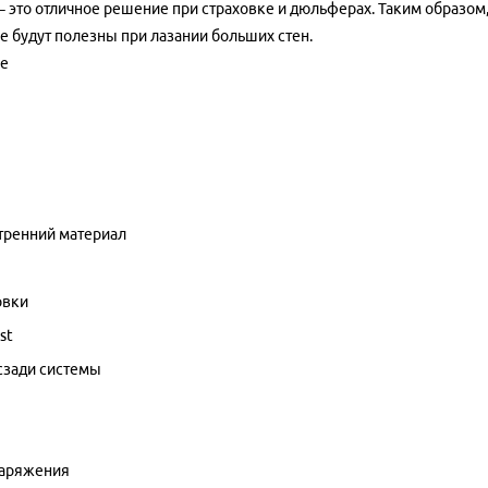
 это отличное решение при страховке и дюльферах. Таким образом, L
 будут полезны при лазании больших стен.
ие
утренний материал
овки
ist
сзади системы
наряжения