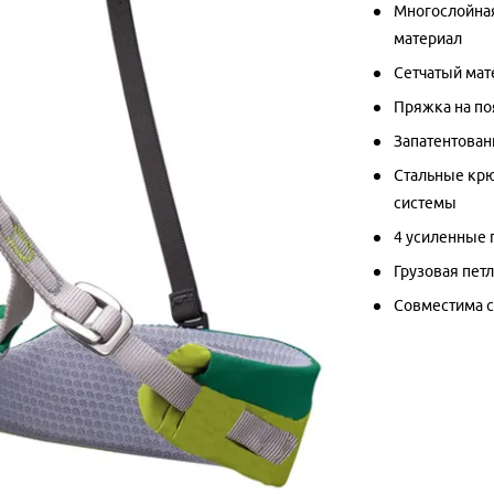
Многослойная
материал
Сетчатый мате
Пряжка на по
Запатентован
Стальные крю
системы
4 усиленные 
Грузовая пет
Совместима с