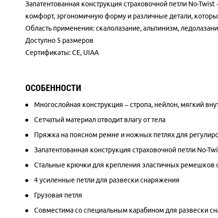
Запатентованная конструкция страховочной петли No-Twist –
комфорт, эргономичную форму и различные детали, которые
Область применения: скалолазание, альпинизм, ледолазан
Доступно 5 размеров
Сертификаты: CE, UIAA
ОСОБЕННОСТИ
Многослойная конструкция – стропа, нейлон, мягкий вн
Сетчатый материал отводит влагу от тела
Пряжка на поясном ремне и ножных петлях для регулир
Запатентованная конструкция страховочной петли No-Tw
Стальные крючки для крепления эластичных ремешков 
4 усиленные петли для развески снаряжения
Грузовая петля
Совместима со специальным карабином для развески с