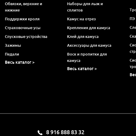
Обвязки, верхние и
Наборы для лыж и
Тро
нижние
сплитов
ПЭ
Поддержки кроля
Камус на отрез
Сл
Страховочные усы
Крепления для камуса
Ск
Спусковые устройства
Клей для камуса
Си
Зажимы
Аксессуары для камуса
ст
Педали
Воск и пропитки для
Си
камуса
Весь каталог >
тр
Весь каталог >
Ве
8 916 888 83 32