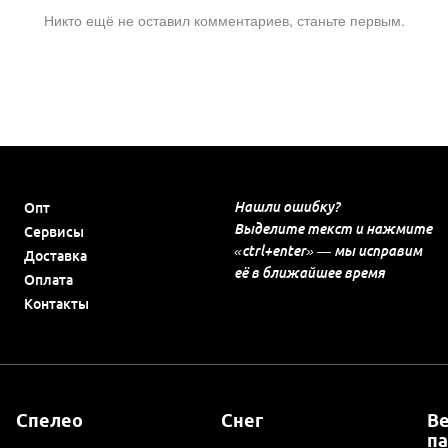
Никто ещё не оставил комментариев, станьте первым.
Нашли ошибку?
Опт
Выделите текст и нажмите
Сервисы
«ctrl+enter» — мы исправим
Доставка
её в ближайшее время
Оплата
Контакты
Спелео
Снег
В
п