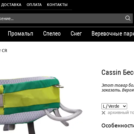
ДОСТАВКА
ОПЛАТА
КОНТАКТЫ
Промальп
Спелео
Снег
Веревочные пар
r CR
Cassin Бес
Этот товар бол
заказать. Вероя
архивный т
Особенност