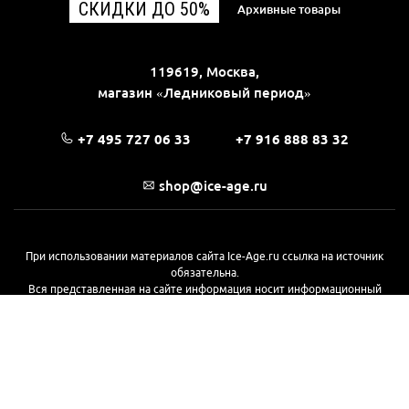
СКИДКИ ДО 50%
Архивные товары
119619, Москва,
магазин «Ледниковый период»
+7 495 727 06 33
+7 916 888 83 32
shop@ice-age.ru
При использовании материалов сайта Ice-Age.ru ссылка на источник
обязательна.
Вся представленная на сайте информация носит информационный
характер и не является публичной офертой, определяемой
положениями Статьи 437(2) Гражданского кодекса РФ. Ознакомиться с
полной версией публичной оферты можно
на этой странице
© 2017—2026, «Ледниковый период»