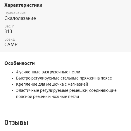
Характеристики
размера.
Сертификаты: CE, UIAA
Применение
Размеры: XS, S, M, L, XL
Скалолазание
Вес, г
313
Бренд
CAMP
Особенности
4 усиленные разгрузочные петли
Быстро регулируемые стальные пряжки на поясе
Крепление для мешочка с магнезией
Эластичные регулируемые ремешки, соединяющие
поясной ремень и ножные петли
Отзывы