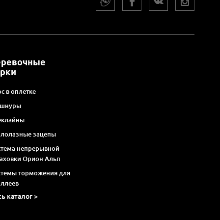
еревочные
арки
с в оплетке
 шнуры
еклайны
алолазные зацепы
стема непрерывной
раховки Орион Альп
стемы торможения для
оллеев
сь каталог >