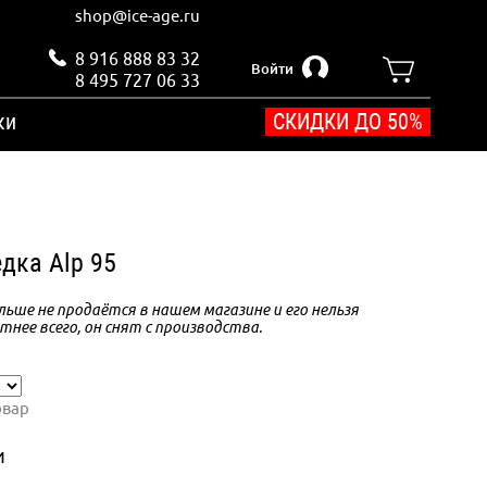
shop@ice-age.ru
8 916 888 83 32
Войти
8 495 727 06 33
ки
СКИДКИ ДО 50%
дка Alp 95
ьше не продаётся в нашем магазине и его нельзя
тнее всего, он снят с производства.
овар
и