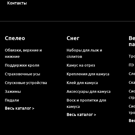
Контакты
Спелео
Снег
В
п
Обвязки, верхние и
Наборы для лыж и
Тро
нижние
сплитов
ПЭ
Поддержки кроля
Камус на отрез
Сл
Страховочные усы
Крепления для камуса
Ск
Спусковые устройства
Клей для камуса
Си
Зажимы
Аксессуары для камуса
ст
Педали
Воск и пропитки для
Си
камуса
Весь каталог >
тр
Весь каталог >
Ве