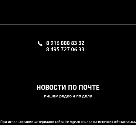
8 916 888 83 32
8 495 727 06 33
НОВОСТИ ПО ПОЧТЕ
пишем редко и по делу
При использовании материалов сайта Ice-Age.ru ссылка на источник обязательна.
а сайте информация носит информационный характер и не является публичной 
(2) Гражданского кодекса РФ. Ознакомиться с полной версией публичной офер