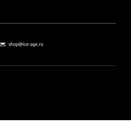
shop@ice-age.ru
офертой, определяемой
ты можно
на этой странице