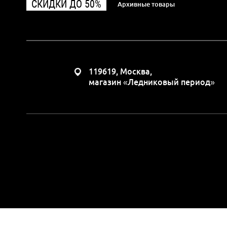
СКИДКИ ДО 50%
Архивные товары
119619, Москва,
магазин «Ледниковый период»
Вся представленная н
положениями Статьи 437