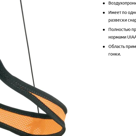
Воздухопрони
Имеет по одн
развески сна
Полностью пр
нормами UIAA
Область прим
гонки.