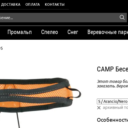
ДОСТАВКА
ОПЛАТА
КОНТАКТЫ
Промальп
Спелео
Снег
Веревочные пар
95
CAMP Бесе
Этот товар бол
заказать. Вероя
архивный т
Особенност