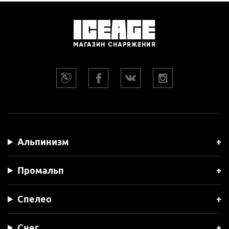
Альпинизм
Промальп
Спелео
Снег