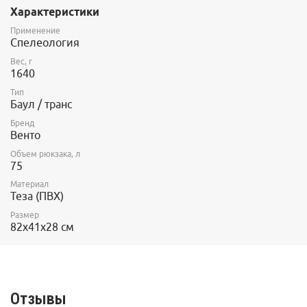
жесткости не складываются при переноске и не нарезают
Характеристики
плечи.
Конструкцией предусмотрено наличие нескольких ручек, в том
Применение
числе на дне, для протаскивания баула волоком в узостях.
Спелеология
Верхний клапан защищает снаряжение от попадания камней и
Вес, г
грязи.
1640
Тип
Баул / транс
Бренд
Венто
Объем рюкзака, л
75
Материал
Теза (ПВХ)
Размер
82х41х28 см
Отзывы