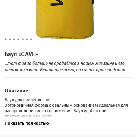
Баул «CAVE»
Этот товар больше не продаётся в нашем магазине и его
нельзя заказать. Вероятнее всего, он снят с производства.
Описание
Баул для спелеологов.
Эргономичная форма с овальным основанием идеальная для
распределения веса снаряжения. Баул удобен при
протаскивании в щелях.
Двойное дно с защитой шва обеспечивает высокую прочность
Показать полностью
изделия при больших нагрузках.
Лямки с регулировочными пряжками из ленты умеренной