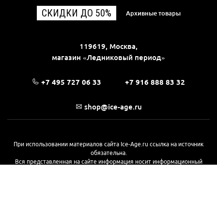
СКИДКИ ДО 50%
Архивные товары
119619, Москва,
магазин «Ледниковый период»
+7 495 727 06 33
+7 916 888 83 32
shop@ice-age.ru
При использовании материалов сайта Ice-Age.ru ссылка на источник
обязательна.
Вся представленная на сайте информация носит информационный
характер и не является публичной офертой, определяемой
положениями Статьи 437(2) Гражданского кодекса РФ. Ознакомиться с
полной версией публичной оферты можно
на этой странице
© 2017—2026, «Ледниковый период»