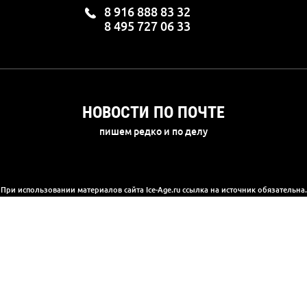
8 916 888 83 32
8 495 727 06 33
НОВОСТИ ПО ПОЧТЕ
пишем редко и по делу
При использовании материалов сайта Ice-Age.ru ссылка на источник обязательна.
а сайте информация носит информационный характер и не является публичной 
(2) Гражданского кодекса РФ. Ознакомиться с полной версией публичной офер
© 2003-2025, «Ледниковый период»