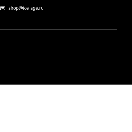
shop@ice-age.ru
офертой, определяемой
ты можно
на этой странице