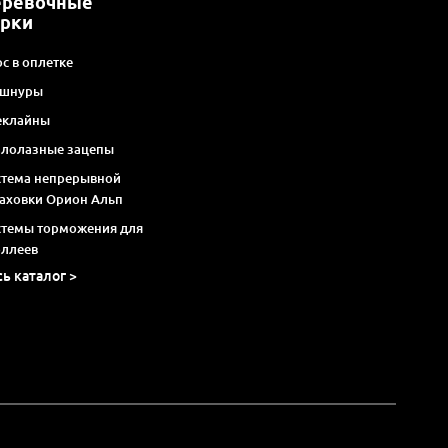
еревочные
арки
с в оплетке
 шнуры
еклайны
алолазные зацепы
стема непрерывной
раховки Орион Альп
стемы торможения для
оллеев
сь каталог >