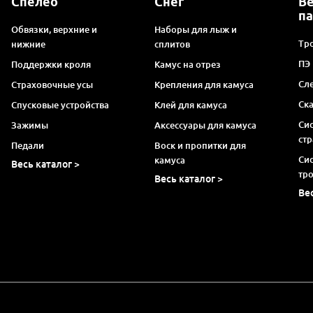
Спелео
Снег
В
п
Обвязки, верхние и
Наборы для лыж и
Тро
нижние
сплитов
ПЭ
Поддержки кроля
Камус на отрез
Сл
Страховочные усы
Крепления для камуса
Ск
Спусковые устройства
Клей для камуса
Си
Зажимы
Аксессуары для камуса
ст
Педали
Воск и пропитки для
Си
камуса
Весь каталог >
тр
Весь каталог >
Ве