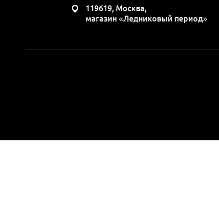
119619, Москва,
магазин «Ледниковый период»
Вся представленная н
положениями Статьи 437