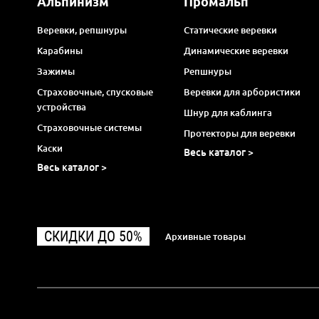
Альпинизм
Промальп
Веревки, репшнуры
Статические веревки
Карабины
Динамические веревки
Зажимы
Репшнуры
Страховочные, спусковые
Веревки для арбористики
устройства
Шнур для каблинга
Страховочные системы
Протекторы для веревки
Каски
Весь каталог >
Весь каталог >
СКИДКИ ДО 50%
Архивные товары