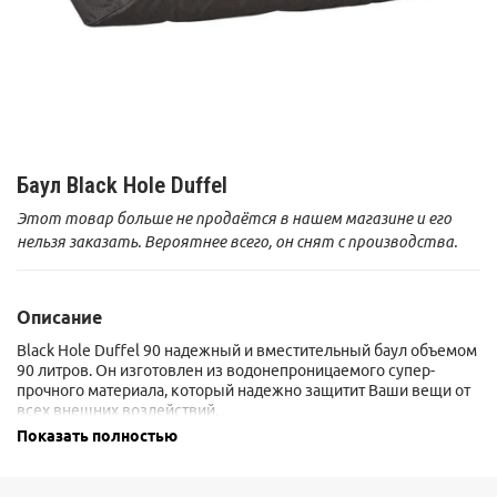
Баул Black Hole Duffel
Этот товар больше не продаётся в нашем магазине и его
нельзя заказать. Вероятнее всего, он снят с производства.
Описание
Black Hole Duffel 90 надежный и вместительный баул объемом
90 литров. Он изготовлен из водонепроницаемого супер-
прочного материала, который надежно защитит Ваши вещи от
всех внешних воздействий.
Удобный и быстрый доступ к содержимому сумки возможен
Показать полностью
благодаря U-образной молнии.
Два внутренних сетчатых кармана помогут отлично
организовать размещение мелких предметов.