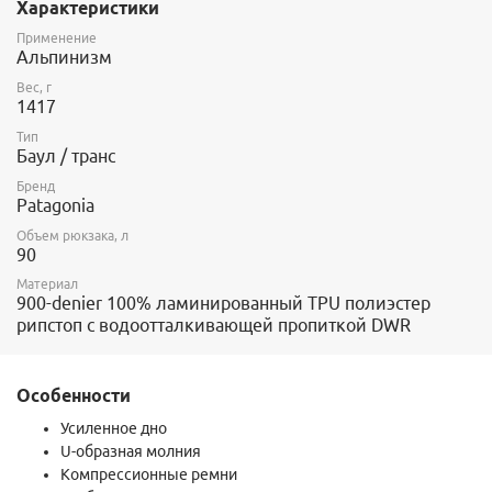
Характеристики
Внешний карман на молнии для необходимых под рукой
вещей.
Применение
Компрессионные ремни надежно удержат содержимое
Альпинизм
основного отделения.
Вес, г
Отличный вариант для дальних путешествий.
1417
Тип
Баул / транс
Бренд
Patagonia
Объем рюкзака, л
90
Материал
900-denier 100% ламинированный TPU полиэстер
рипстоп с водоотталкивающей пропиткой DWR
Особенности
Усиленное дно
U-образная молния
Компрессионные ремни