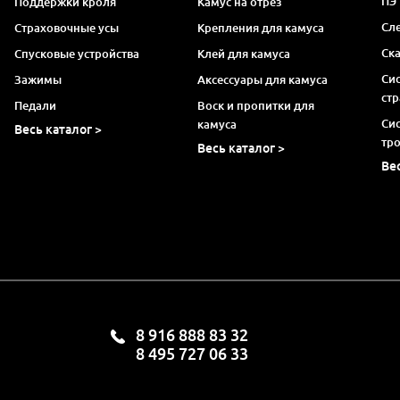
ПЭ
Поддержки кроля
Камус на отрез
Сл
Страховочные усы
Крепления для камуса
Ск
Спусковые устройства
Клей для камуса
Си
Зажимы
Аксессуары для камуса
ст
Педали
Воск и пропитки для
Си
камуса
Весь каталог >
тр
Весь каталог >
Ве
8 916 888 83 32
8 495 727 06 33