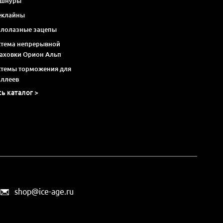
 шнуры
еклайны
алолазные зацепы
стема непрерывной
раховки Орион Альп
стемы торможения для
оллеев
сь каталог >
shop@ice-age.ru