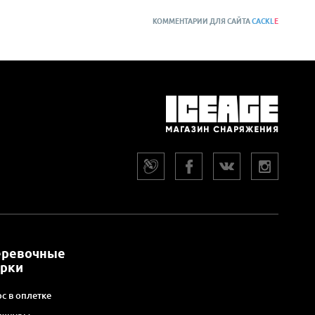
КОММЕНТАРИИ ДЛЯ САЙТА
CACKL
E
еревочные
арки
с в оплетке