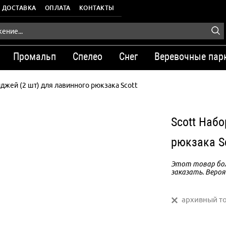
ДОСТАВКА
ОПЛАТА
КОНТАКТЫ
Промальп
Спелео
Снег
Веревочные пар
джей (2 шт) для лавинного рюкзака Scott
Scott Набо
рюкзака S
Этот товар бол
заказать. Вероя
архивный т