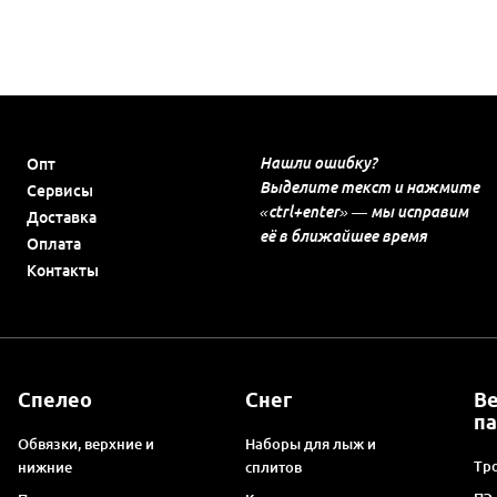
Нашли ошибку?
Опт
Выделите текст и нажмите
Сервисы
«ctrl+enter» — мы исправим
Доставка
её в ближайшее время
Оплата
Контакты
Спелео
Снег
В
п
Обвязки, верхние и
Наборы для лыж и
Тро
нижние
сплитов