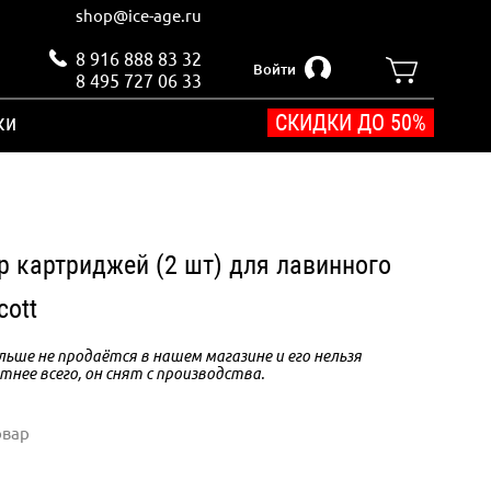
shop@ice-age.ru
8 916 888 83 32
Войти
8 495 727 06 33
ки
СКИДКИ ДО 50%
р картриджей (2 шт) для лавинного
cott
ьше не продаётся в нашем магазине и его нельзя
тнее всего, он снят с производства.
овар