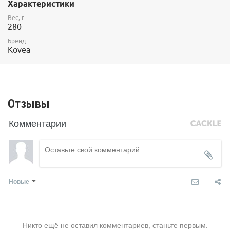
Характеристики
приборов KOVEA и приборами других производителей с
аналогичным стандартом. Баллон устанавливается напрямую
Вес, г
или через переходники резьба-цанг.
280
Бренд
Kovea
Отзывы
Комментарии
Новые
Никто ещё не оставил комментариев, станьте первым.