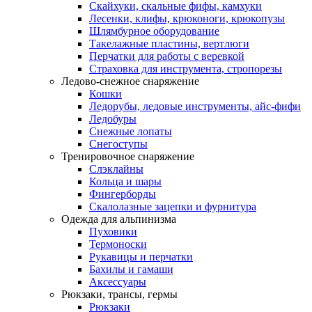
Скайхуки, скальные фифы, камхуки
Лесенки, клифы, крюконоги, крюкопузы
Шлямбурное оборудование
Такелажные пластины, вертлюги
Перчатки для работы с веревкой
Страховка для инструмента, стропорезы
Ледово-снежное снаряжение
Кошки
Ледорубы, ледовые инструменты, айс-фифи
Ледобуры
Снежные лопаты
Снегоступы
Тренировочное снаряжение
Слэклайны
Кольца и шары
Фингерборды
Скалолазные зацепки и фурнитура
Одежда для альпинизма
Пуховики
Термоноски
Рукавицы и перчатки
Бахилы и гамаши
Аксессуары
Рюкзаки, трансы, гермы
Рюкзаки