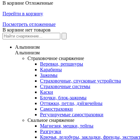
В корзине
Отложенные
Перейти в корзину
Посмотреть отложенные
В корзине нет товаров
Альпинизм
Альпинизм
Страховочное снаряжение
Веревки, репшнуры
Карабины
Зажимы
Страховочные, спусковые устройства
Страховочные системы
Каски
Блочки, блок-зажимы
Оттяжки, петли, дэйзичейны
Самостраховки
Регулируемые самостраховки
Скальное снаряжение
Магнезия, мешки, тейпы
Разгрузки
Крючья, ледобуры, закладки, френды, экстрак