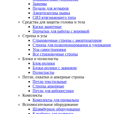
Зажимы
Педали для жумаров
Амортизаторы рывка
СИЗ втягивающего типа
Средства для защиты головы и тела
Каски защитные
Перчатки для работы с веревкой
Стропы и усы
Страховочные стропы с амортизатором
Стропы для позиционирования и удержания
Усы самостраховки
Все страховочные стропы
Блоки и полиспасты
Блок-ролики
Блоки-ролики с зажимом
Полиспасты
Петли, охватки и анкерные стропы
Петли текстильные
Стропы анкерные
Петли для арбористики
Комплекты
Комплекты для промальпа
Вспомогательное оборудование
Шлямбурное оборудование
Карабины для развески