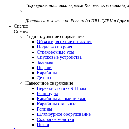
Регулярные поставки веревок Коломенского завода, э
Доставляем заказы по России до ПВЗ СДЕК и друг
Спелео
Спелео
Индивидуальное снаряжение
Обвязки, верхние и нижние
Поддержки кроля
Страховочные усы
Спусковые устройства
Зажимы
Педали
Карабины
Дельты
Навесочное снаряжение
Веревки статика 9-11 мм
Репшнуры
Карабины алюминиевые
Карабины стальные
Рапиды
Шлямбурное оборудование
Скальные молотки
Петли