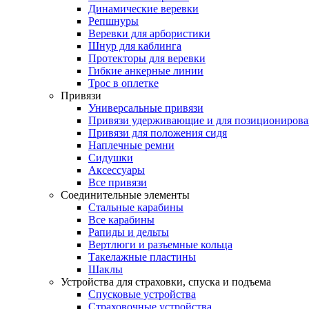
Динамические веревки
Репшнуры
Веревки для арбористики
Шнур для каблинга
Протекторы для веревки
Гибкие анкерные линии
Трос в оплетке
Привязи
Универсальные привязи
Привязи удерживающие и для позиционирова
Привязи для положения сидя
Наплечные ремни
Сидушки
Аксессуары
Все привязи
Соединительные элементы
Стальные карабины
Все карабины
Рапиды и дельты
Вертлюги и разъемные кольца
Такелажные пластины
Шаклы
Устройства для страховки, спуска и подъема
Спусковые устройства
Страховочные устройства