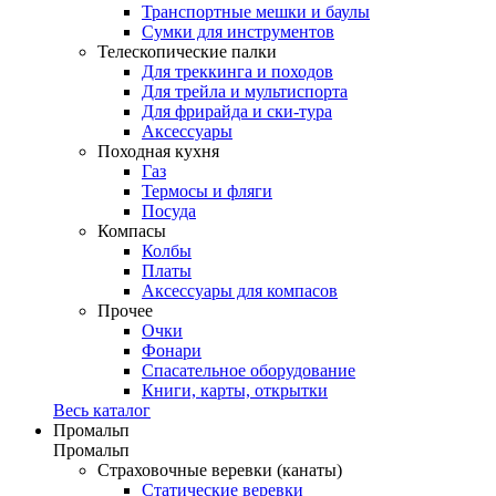
Транспортные мешки и баулы
Сумки для инструментов
Телескопические палки
Для треккинга и походов
Для трейла и мультиспорта
Для фрирайда и ски-тура
Аксессуары
Походная кухня
Газ
Термосы и фляги
Посуда
Компасы
Колбы
Платы
Аксессуары для компасов
Прочее
Очки
Фонари
Спасательное оборудование
Книги, карты, открытки
Весь каталог
Промальп
Промальп
Страховочные веревки (канаты)
Статические веревки