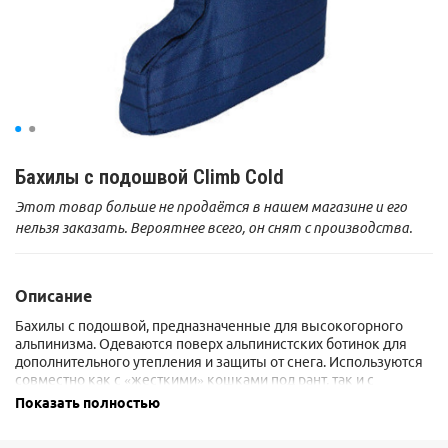
Бахилы с подошвой Climb Cold
Этот товар больше не продаётся в нашем магазине и его
нельзя заказать. Вероятнее всего, он снят с производства.
Описание
Бахилы
c
подошвой, предназначенные для высокогорного
альпинизма. Одеваются поверх альпинистских ботинок для
дополнительного утепления и защиты от снега. Используются
совместно как с «жесткими» кошками под рант, так и с
эластичным креплением. Отличаются от
Бахил с подошвой
Показать полностью
Climb
отсутствием утеплителя.
Производятся в четырех размерах, в соответствии с длиной