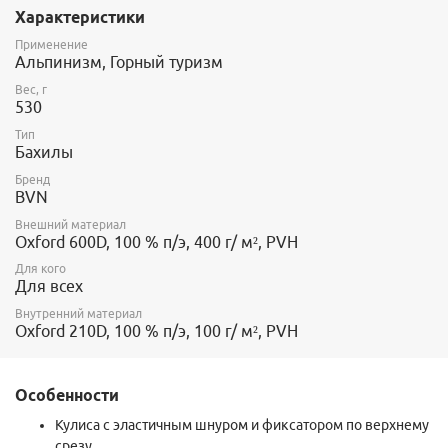
Характеристики
подошвы обуви:
Применение
Длина
Окружность в верхней
Размер
Вес,г
Высота,см
Альпинизм, Горный туризм
подошвы,см
части,см
Вес, г
S
530
29
44
44
530
Тип
M
600
31
49
47
Бахилы
L
750
33
52
50
Бренд
BVN
XL
990
37
57
52
Внешний материал
Oxford 600D, 100 % п/э, 400 г/ м², PVH
Для кого
Для всех
Внутренний материал
Oxford 210D, 100 % п/э, 100 г/ м², PVH
Особенности
Кулиса с эластичным шнуром и фиксатором по верхнему
срезу