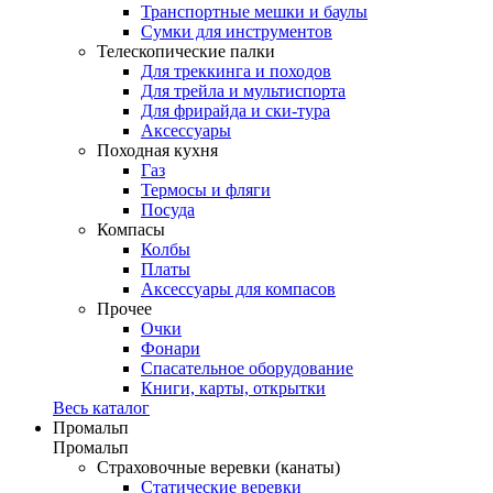
Транспортные мешки и баулы
Сумки для инструментов
Телескопические палки
Для треккинга и походов
Для трейла и мультиспорта
Для фрирайда и ски-тура
Аксессуары
Походная кухня
Газ
Термосы и фляги
Посуда
Компасы
Колбы
Платы
Аксессуары для компасов
Прочее
Очки
Фонари
Спасательное оборудование
Книги, карты, открытки
Весь каталог
Промальп
Промальп
Страховочные веревки (канаты)
Статические веревки