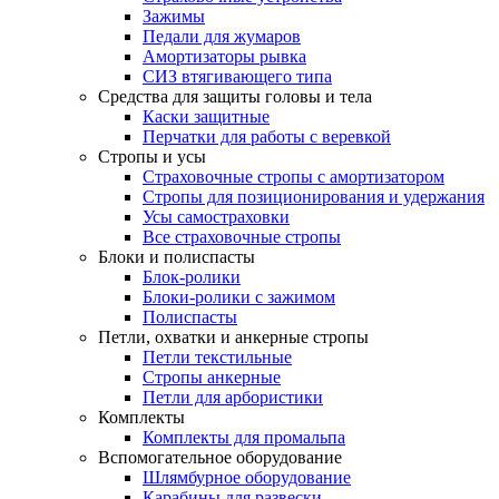
Зажимы
Педали для жумаров
Амортизаторы рывка
СИЗ втягивающего типа
Средства для защиты головы и тела
Каски защитные
Перчатки для работы с веревкой
Стропы и усы
Страховочные стропы с амортизатором
Стропы для позиционирования и удержания
Усы самостраховки
Все страховочные стропы
Блоки и полиспасты
Блок-ролики
Блоки-ролики с зажимом
Полиспасты
Петли, охватки и анкерные стропы
Петли текстильные
Стропы анкерные
Петли для арбористики
Комплекты
Комплекты для промальпа
Вспомогательное оборудование
Шлямбурное оборудование
Карабины для развески