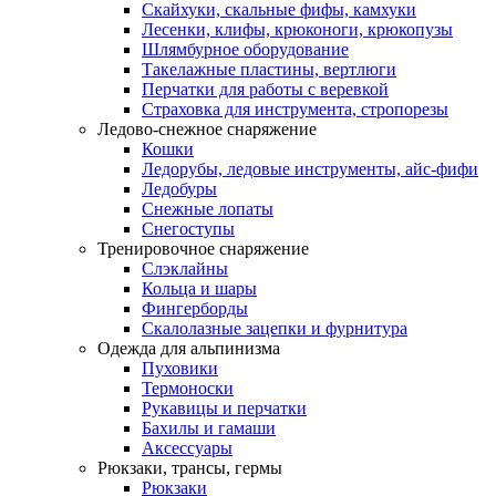
Скайхуки, скальные фифы, камхуки
Лесенки, клифы, крюконоги, крюкопузы
Шлямбурное оборудование
Такелажные пластины, вертлюги
Перчатки для работы с веревкой
Страховка для инструмента, стропорезы
Ледово-снежное снаряжение
Кошки
Ледорубы, ледовые инструменты, айс-фифи
Ледобуры
Снежные лопаты
Снегоступы
Тренировочное снаряжение
Слэклайны
Кольца и шары
Фингерборды
Скалолазные зацепки и фурнитура
Одежда для альпинизма
Пуховики
Термоноски
Рукавицы и перчатки
Бахилы и гамаши
Аксессуары
Рюкзаки, трансы, гермы
Рюкзаки