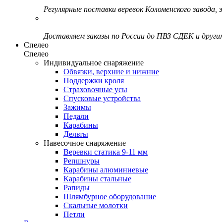
Регулярные поставки веревок Коломенского завода, э
Доставляем заказы по России до ПВЗ СДЕК и друг
Спелео
Спелео
Индивидуальное снаряжение
Обвязки, верхние и нижние
Поддержки кроля
Страховочные усы
Спусковые устройства
Зажимы
Педали
Карабины
Дельты
Навесочное снаряжение
Веревки статика 9-11 мм
Репшнуры
Карабины алюминиевые
Карабины стальные
Рапиды
Шлямбурное оборудование
Скальные молотки
Петли