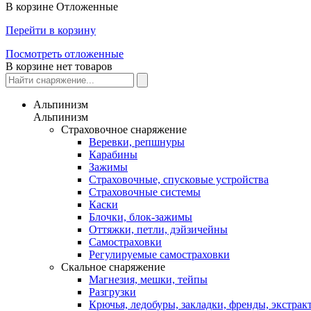
В корзине
Отложенные
Перейти в корзину
Посмотреть отложенные
В корзине нет товаров
Альпинизм
Альпинизм
Страховочное снаряжение
Веревки, репшнуры
Карабины
Зажимы
Страховочные, спусковые устройства
Страховочные системы
Каски
Блочки, блок-зажимы
Оттяжки, петли, дэйзичейны
Самостраховки
Регулируемые самостраховки
Скальное снаряжение
Магнезия, мешки, тейпы
Разгрузки
Крючья, ледобуры, закладки, френды, экстрак